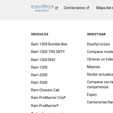
Contáctanos
Mapa del s
VEHÍCULOS
INVESTIGAR
Ram 1500 Rumble Bee
Diseña/cotiza
Ram 1500 TRX SRT
Comparar mode
®
Obtener un foll
Ram 1500 RHO
Mejoras
Ram 1500
Recibir actualiz
Ram 2500
Comparar con l
Ram 3500
competencia
Ram Chassis Cab
Espec.
Ram ProMaster City
®
Camionetas R
Ram ProMaster
®