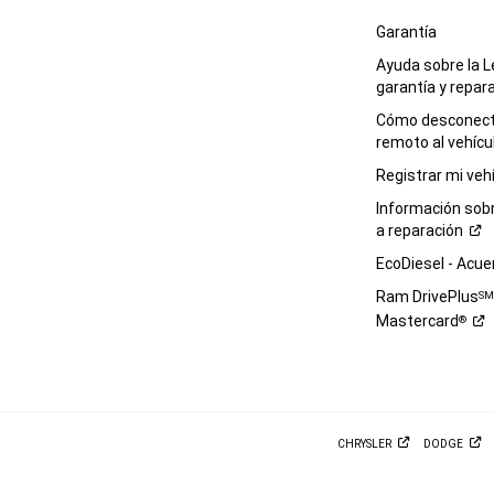
Garantía
Ayuda sobre la L
garantía y
repar
Cómo desconecta
remoto al
vehícu
Registrar mi
veh
Información sob
a
reparación
EcoDiesel -
Acue
Ram DrivePlus
S
Mastercard
®
CHRYSLER
DODGE