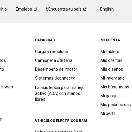
itio
Empleos
Encuentra tu
país
English
CAPACIDAD
MI CUENTA
Carga y remolque
Mi tablero
los
Camioneta utilitaria
Mis ofertas
eto
Desempeño del motor
Mis diseños
Sistemas Uconnect
Mi inventario
®
aciones
Mis búsquedas
La asistencia para manejo
activo (ADA) con manos
a
Mi garaje
libres
Mis pedidos de v
Mi perfil
am
VEHÍCULOS ELÉCTRICOS RAM