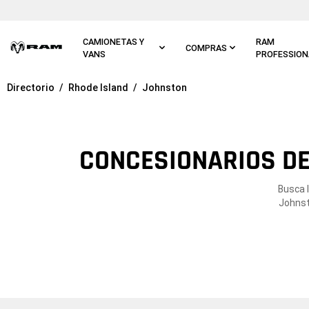
Ir al
contenido
principal
CAMIONETAS Y
RAM
COMPRAS
VANS
PROFESSION
Directorio
Rhode Island
Johnston
Ir a
navegación
principal
CONCESIONARIOS DE
Busca 
Johnst