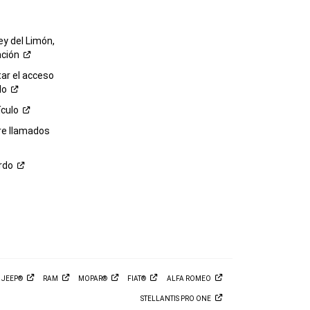
ey del Limón,
ación
r el acceso
lo
ículo
re llamados
rdo
M
JEEP®
RAM
MOPAR®
FIAT®
ALFA
ROMEO
STELLANTIS PRO
ONE