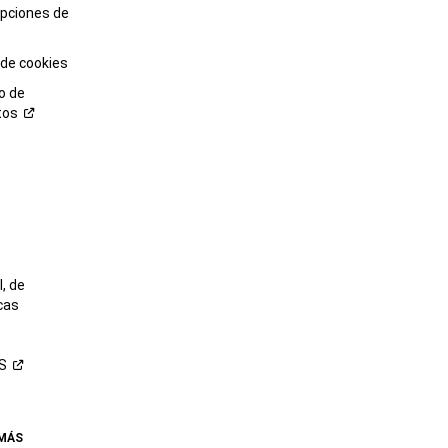
opciones de
 de cookies
o de
tos
o
, de
cas
S
 MÁS