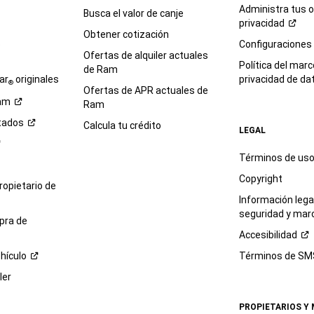
Administra tus 
Busca el valor de canje
privacidad
Obtener cotización
e
Configuraciones
Ofertas de alquiler actuales
Política del marc
de Ram
ar
originales
privacidad de
da
®
Ofertas de APR actuales de
am
Ram
tados
Calcula tu crédito
LEGAL
Términos de us
Copyright
propietario de
Información legal
seguridad y mar
pra de
Accesibilidad
hículo
Términos de
SM
ler
PROPIETARIOS Y