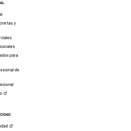
AL
al
onetas y
ciales
sionales
tados para
fesional de
esional
ro
ACIDAD
cidad