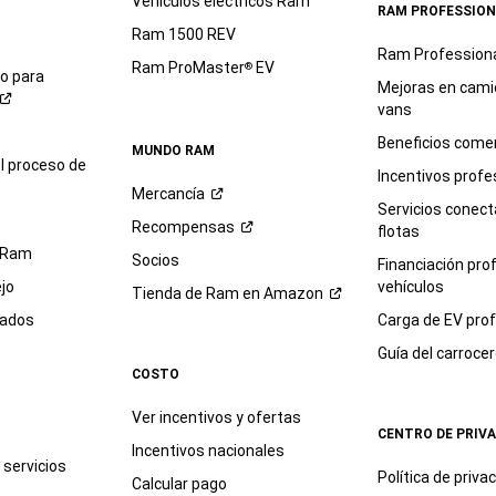
Vehículos eléctricos Ram
RAM PROFESSION
Ram 1500 REV
Ram Profession
Ram ProMaster
EV
®
io para
Mejoras en cami
vans
Beneficios comer
MUNDO RAM
l proceso de
Incentivos profe
Mercancía
Servicios conec
Recompensas
flotas
 Ram
Socios
Financiación pro
jo
vehículos
Tienda de Ram en
Amazon
sados
Carga de EV prof
Guía del
carroce
COSTO
Ver incentivos y ofertas
CENTRO DE PRIV
Incentivos nacionales
servicios
Política de
priva
Calcular pago