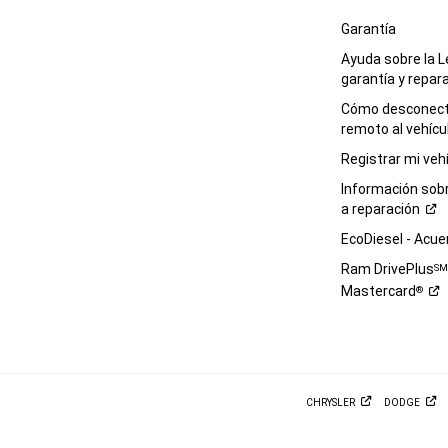
Garantía
Ayuda sobre la L
garantía y
repar
Cómo desconecta
remoto al
vehícu
Registrar mi
veh
Información sob
a
reparación
EcoDiesel -
Acue
Ram DrivePlus
S
Mastercard
®
CHRYSLER
DODGE