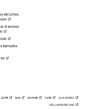
ey del Limón,
ación
r el acceso
lo
ículo
re llamados
rdo
M
JEEP®
RAM
MOPAR®
FIAT®
ALFA
ROMEO
STELLANTIS PRO
ONE