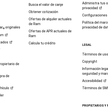
Administra tus 
Busca el valor de canje
privacidad
Obtener cotización
e
Configuraciones
Ofertas de alquiler actuales
Política del marc
de Ram
ar
originales
privacidad de
da
®
Ofertas de APR actuales de
am
Ram
tados
Calcula tu crédito
LEGAL
Términos de us
Copyright
propietario de
Información legal
seguridad y mar
pra de
Accesibilidad
hículo
Términos de
SM
ler
PROPIETARIOS Y