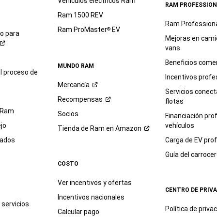
Vehículos eléctricos Ram
RAM PROFESSION
Ram 1500 REV
Ram Profession
Ram ProMaster
EV
®
io para
Mejoras en cami
vans
Beneficios comer
MUNDO RAM
l proceso de
Incentivos profe
Mercancía
Servicios conec
Recompensas
flotas
 Ram
Socios
Financiación pro
jo
vehículos
Tienda de Ram en
Amazon
sados
Carga de EV prof
Guía del
carroce
COSTO
Ver incentivos y ofertas
CENTRO DE PRIV
Incentivos nacionales
servicios
Política de
priva
Calcular pago