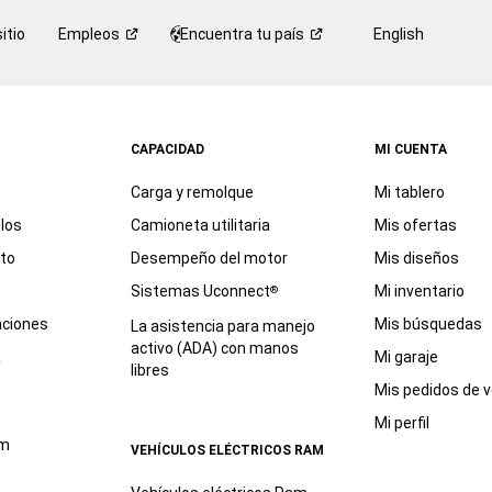
itio
Empleos
Encuentra tu
país
English
CAPACIDAD
MI CUENTA
Carga y remolque
Mi tablero
los
Camioneta utilitaria
Mis ofertas
eto
Desempeño del motor
Mis diseños
Sistemas Uconnect
Mi inventario
®
aciones
Mis búsquedas
La asistencia para manejo
activo (ADA) con manos
a
Mi garaje
libres
Mis pedidos de v
Mi perfil
am
VEHÍCULOS ELÉCTRICOS RAM