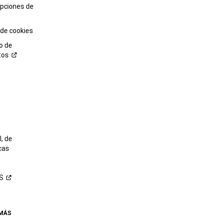
opciones de
 de cookies
o de
tos
o
, de
cas
S
 MÁS