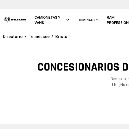
Ir al
contenido
principal
CAMIONETAS Y
RAM
COMPRAS
VANS
PROFESSION
Directorio
Tennessee
Bristol
Ir a
navegación
principal
CONCESIONARIOS DE
Busca la 
TN. ¿No e