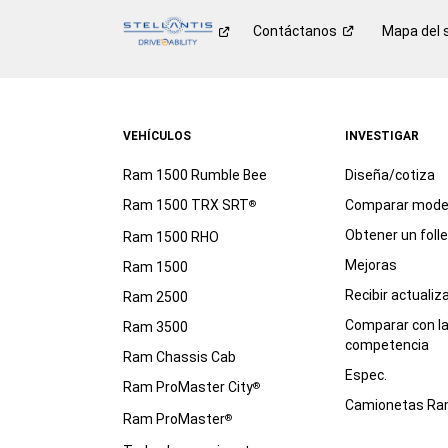
Contáctanos
Mapa del s
VEHÍCULOS
INVESTIGAR
Ram 1500 Rumble Bee
Diseña/cotiza
Ram 1500 TRX SRT
Comparar mode
®
Obtener un foll
Ram 1500 RHO
Mejoras
Ram 1500
Recibir actualiz
Ram 2500
Comparar con l
Ram 3500
competencia
Ram Chassis Cab
Espec.
Ram ProMaster City
®
Camionetas R
Ram ProMaster
®