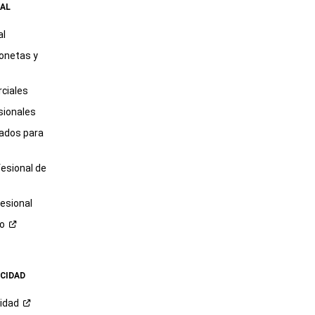
AL
al
onetas y
ciales
sionales
tados para
fesional de
esional
ro
ACIDAD
cidad