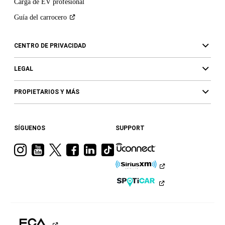
Carga de EV profesional
Guía del
carrocero
CENTRO DE PRIVACIDAD
LEGAL
PROPIETARIOS Y MÁS
SÍGUENOS
SUPPORT
Visita
Visita
Visita
Visita
Visita
Visita
a
a
a
a
a
a
Ram
Ram
Ram
Ram
Ram
Ram
en
en
en
en
en
en
Instagram
YouTube
Twitter
Facebook
LinkedIn
TikTok