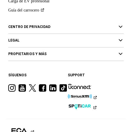
Carga de EV profesional
Guía del
carrocero
CENTRO DE PRIVACIDAD
LEGAL
PROPIETARIOS Y MÁS
SÍGUENOS
SUPPORT
Visita
Visita
Visita
Visita
Visita
Visita
a
a
a
a
a
a
Ram
Ram
Ram
Ram
Ram
Ram
en
en
en
en
en
en
Instagram
YouTube
Twitter
Facebook
LinkedIn
TikTok