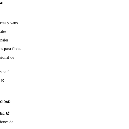
AL
etas y vans
ales
onales
s para flotas
sional de
sional
ACIDAD
dad
iones de