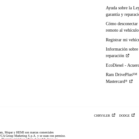
Ayuda sobre la Le
garantía y
reparac
Cómo desconectar 
remoto al
vehículo
Registrar mi
vehíc
Información sobre
reparación
EcoDiesel -
Acuer
Ram DrivePlus
SM
Mastercard
®
CHRYSLER
DODGE
am, Mopar y HEMI son marcas comerciales
CA Group Marketing S.p.A. y se usan con permiso.