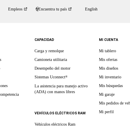
Empleos
Encuentra tu
país
English
CAPACIDAD
MI CUENTA
Carga y remolque
Mi tablero
s
Camioneta utilitaria
Mis ofertas
o
Desempeño del motor
Mis diseños
Sistemas Uconnect
Mi inventario
®
iones
Mis búsquedas
La asistencia para manejo activo
(ADA) con manos libres
competencia
Mi garaje
Mis pedidos de veh
Mi perfil
VEHÍCULOS ELÉCTRICOS RAM
Vehículos eléctricos Ram