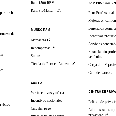
Ram 1500 REV
RAM PROFESSION
Ram ProMaster
EV
®
para trabajo
Ram Professional
Mejoras en camion
Beneficios comerci
MUNDO RAM
proceso de
Incentivos profesi
Mercancía
Servicios conectado
Recompensas
Financiación profe
am
Socios
vehículos
Tienda de Ram en
Amazon
Carga de EV profe
dos
Guía del
carrocero
COSTO
CENTRO DE PRIV
Ver incentivos y ofertas
Incentivos nacionales
Política de
privaci
rvicios
Calcular pago
Administra tus opc
privacidad