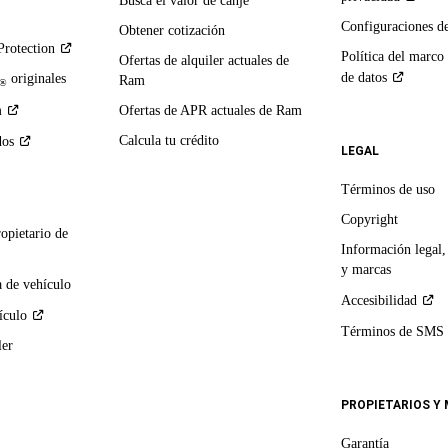
Busca el valor de canje
Configuraciones d
Obtener cotización
Protection
Política del marco
Ofertas de alquiler actuales de
de
datos
originales
Ram
®
m
Ofertas de APR actuales de Ram
Calcula tu crédito
dos
LEGAL
Términos de uso
Copyright
ropietario de
Información legal,
y marcas
 de vehículo
Accesibilidad
ículo
Términos de
SMS
ler
PROPIETARIOS Y
Garantía