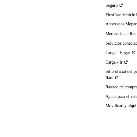
Seguro
FlexCare Vehicle
Accesorios Mopar
Mercancía de
Ra
Servicios
conecta
Carga -
Hogar
Carga -
Ir
Sitio oficial del p
Ram
Rastreo de compra
Ayuda para el
veh
Movilidad y alqui