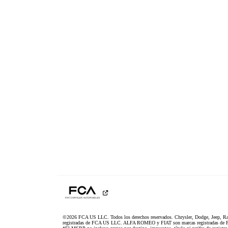
©2026 FCA US LLC. Todos los derechos reservados. Chrysler, Dodge, Jeep, R
registradas de FCA US LLC. ALFA ROMEO y FIAT son marcas registradas de F