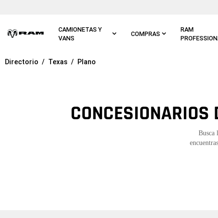
Ir al
contenido
principal
CAMIONETAS Y
RAM
COMPRAS
VANS
PROFESSION
Directorio
Texas
Plano
Ir a
navegación
principal
CONCESIONARIOS D
Busca 
encuentras