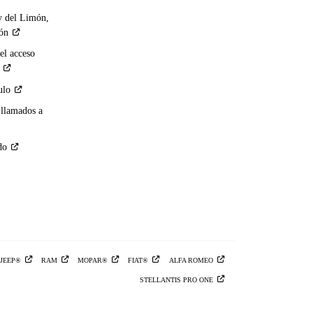
y del Limón,
ión
el acceso
ulo
 llamados a
do
JEEP®
RAM
MOPAR®
FIAT®
ALFA
ROMEO
STELLANTIS PRO
ONE