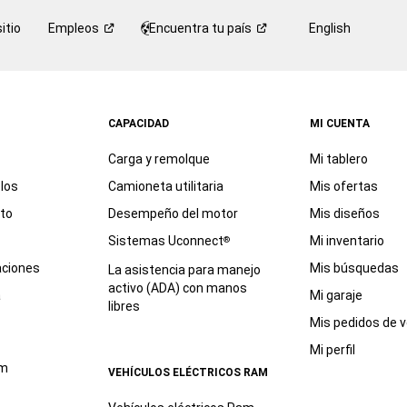
itio
Empleos
Encuentra tu
país
English
CAPACIDAD
MI CUENTA
Carga y remolque
Mi tablero
los
Camioneta utilitaria
Mis ofertas
eto
Desempeño del motor
Mis diseños
Sistemas Uconnect
Mi inventario
®
aciones
Mis búsquedas
La asistencia para manejo
activo (ADA) con manos
a
Mi garaje
libres
Mis pedidos de v
Mi perfil
am
VEHÍCULOS ELÉCTRICOS RAM