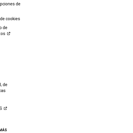
opciones de
 de cookies
o de
tos
o
, de
cas
S
 MÁS