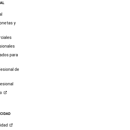
AL
al
onetas y
ciales
sionales
tados para
fesional de
esional
ro
ACIDAD
cidad