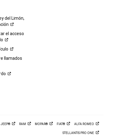
ey del Limón,
ación
r el acceso
lo
ículo
re llamados
rdo
M
JEEP®
RAM
MOPAR®
FIAT®
ALFA
ROMEO
STELLANTIS PRO
ONE