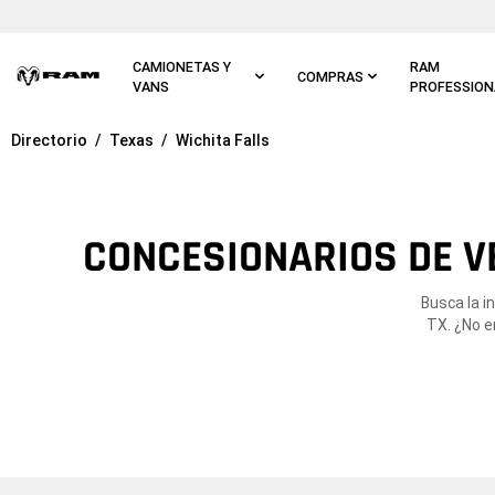
Ir al
contenido
principal
CAMIONETAS Y
RAM
COMPRAS
VANS
PROFESSION
Directorio
Texas
Wichita Falls
Ir a
navegación
principal
CONCESIONARIOS DE V
Busca la i
TX. ¿No e