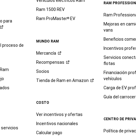
Vehículos eléctricos Ram
RAM PROFESSION
Ram 1500 REV
Ram Profession
Ram ProMaster
EV
®
io para
Mejoras en cami
vans
Beneficios comer
MUNDO RAM
l proceso de
Incentivos profe
Mercancía
Servicios conec
Recompensas
flotas
 Ram
Socios
Financiación pro
jo
vehículos
Tienda de Ram en
Amazon
sados
Carga de EV prof
Guía del
carroce
COSTO
Ver incentivos y ofertas
CENTRO DE PRIV
Incentivos nacionales
servicios
Política de
priva
Calcular pago