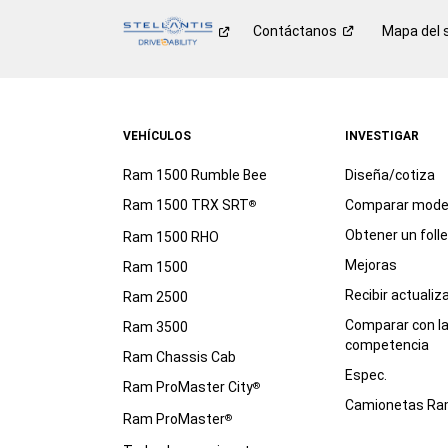
Contáctanos
Mapa del s
VEHÍCULOS
INVESTIGAR
Ram 1500 Rumble Bee
Diseña/cotiza
Ram 1500 TRX SRT
Comparar mode
®
Obtener un foll
Ram 1500 RHO
Mejoras
Ram 1500
Recibir actualiz
Ram 2500
Comparar con l
Ram 3500
competencia
Ram Chassis Cab
Espec.
Ram ProMaster City
®
Camionetas R
Ram ProMaster
®