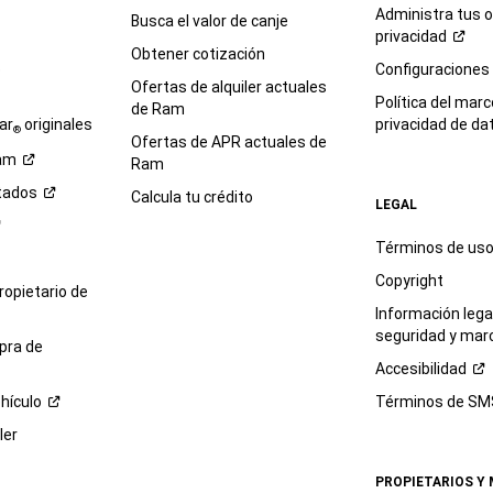
Administra tus 
Busca el valor de canje
privacidad
Obtener cotización
e
Configuraciones
Ofertas de alquiler actuales
Política del marc
de Ram
ar
originales
privacidad de
da
®
Ofertas de APR actuales de
am
Ram
tados
Calcula tu crédito
LEGAL
Términos de us
Copyright
propietario de
Información legal
seguridad y mar
pra de
Accesibilidad
hículo
Términos de
SM
ler
PROPIETARIOS Y