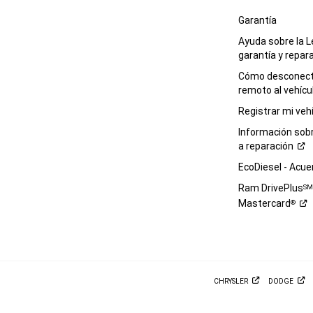
Garantía
Ayuda sobre la L
garantía y
repar
Cómo desconecta
remoto al
vehícu
Registrar mi
veh
Información sob
a
reparación
EcoDiesel -
Acue
Ram DrivePlus
S
Mastercard
®
CHRYSLER
DODGE