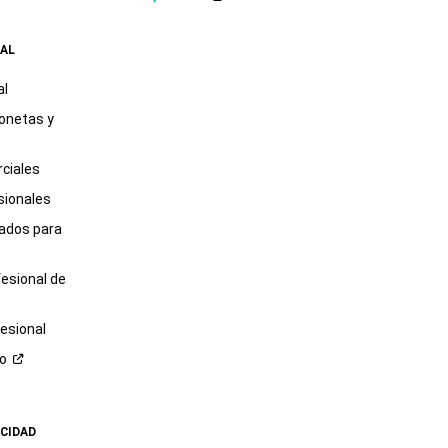
AL
al
onetas y
ciales
sionales
tados para
fesional de
esional
ro
ACIDAD