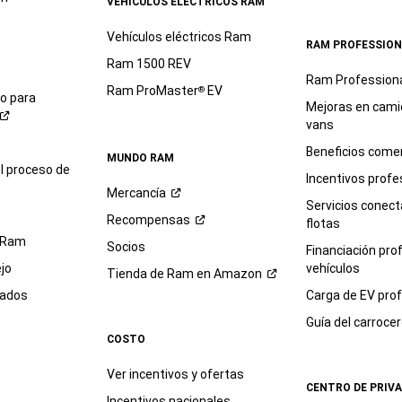
VEHÍCULOS ELÉCTRICOS RAM
Vehículos eléctricos Ram
RAM PROFESSION
Ram 1500 REV
Ram Profession
Ram ProMaster
EV
®
io para
Mejoras en cami
vans
Beneficios comer
MUNDO RAM
l proceso de
Incentivos profe
Mercancía
Servicios conec
Recompensas
flotas
 Ram
Socios
Financiación pro
jo
vehículos
Tienda de Ram en
Amazon
sados
Carga de EV prof
Guía del
carroce
COSTO
Ver incentivos y ofertas
CENTRO DE PRIV
Incentivos nacionales