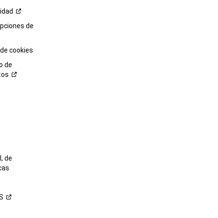
cidad
opciones de
 de cookies
o de
tos
o
, de
cas
S