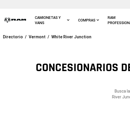
Ir al
contenido
principal
CAMIONETAS Y
RAM
COMPRAS
VANS
PROFESSION
Directorio
Vermont
White River Junction
Ir a
navegación
principal
CONCESIONARIOS DE
Busca l
River Jun