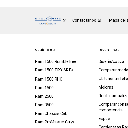
Contáctanos
Mapa del s
VEHÍCULOS
INVESTIGAR
Ram 1500 Rumble Bee
Diseña/cotiza
Ram 1500 TRX SRT
Comparar mode
®
Obtener un foll
Ram 1500 RHO
Mejoras
Ram 1500
Recibir actualiz
Ram 2500
Comparar con l
Ram 3500
competencia
Ram Chassis Cab
Espec.
Ram ProMaster City
®
Camionetas R