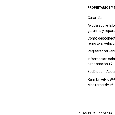
PROPIETARIOS Y
Garantía
Ayuda sobre la L
garantía y
repar
Cómo desconecta
remoto al
vehícu
Registrar mi
veh
Información sob
a
reparación
EcoDiesel -
Acue
Ram DrivePlus
S
Mastercard
®
CHRYSLER
DODGE