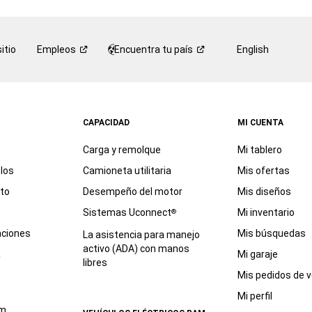
itio
Empleos
Encuentra tu
país
English
CAPACIDAD
MI CUENTA
Carga y remolque
Mi tablero
los
Camioneta utilitaria
Mis ofertas
eto
Desempeño del motor
Mis diseños
Sistemas Uconnect
Mi inventario
®
aciones
Mis búsquedas
La asistencia para manejo
activo (ADA) con manos
a
Mi garaje
libres
Mis pedidos de v
Mi perfil
am