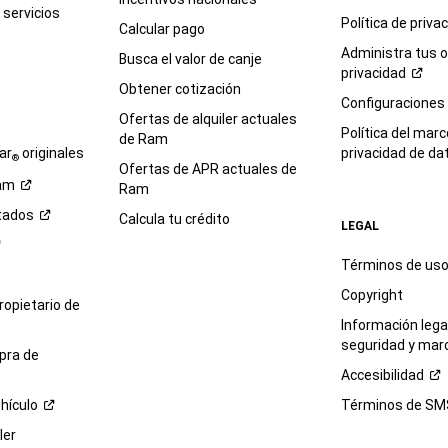
servicios
Política de
priva
Calcular pago
Administra tus 
Busca el valor de canje
privacidad
Obtener cotización
e
Configuraciones
Ofertas de alquiler actuales
Política del marc
de Ram
ar
originales
privacidad de
da
®
Ofertas de APR actuales de
am
Ram
tados
Calcula tu crédito
LEGAL
Términos de us
Copyright
propietario de
Información legal
seguridad y mar
pra de
Accesibilidad
hículo
Términos de
SM
ler