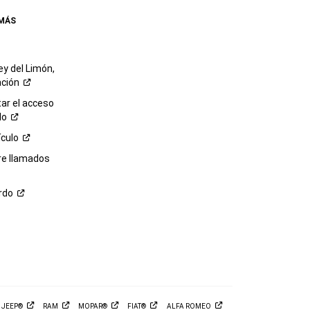
 MÁS
ey del Limón,
ación
r el acceso
lo
ículo
re llamados
rdo
M
JEEP®
RAM
MOPAR®
FIAT®
ALFA
ROMEO