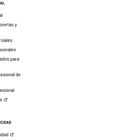
AL
al
onetas y
ciales
sionales
tados para
fesional de
esional
ro
ACIDAD
cidad