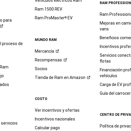
Vehículos eléctricos Ram
RAM PROFESSION
Ram 1500 REV
Ram Profession
Ram ProMaster
EV
®
io para
Mejoras en cami
vans
Beneficios comer
MUNDO RAM
l proceso de
Incentivos profe
Mercancía
Servicios conec
Recompensas
flotas
 Ram
Socios
Financiación pro
jo
vehículos
Tienda de Ram en
Amazon
sados
Carga de EV prof
Guía del
carroce
COSTO
Ver incentivos y ofertas
CENTRO DE PRIV
Incentivos nacionales
servicios
Política de
priva
Calcular pago