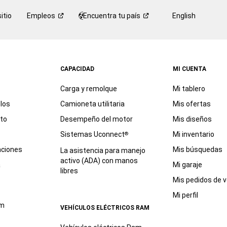
itio
Empleos
Encuentra tu
país
English
CAPACIDAD
MI CUENTA
Carga y remolque
Mi tablero
los
Camioneta utilitaria
Mis ofertas
eto
Desempeño del motor
Mis diseños
Sistemas Uconnect
Mi inventario
®
aciones
Mis búsquedas
La asistencia para manejo
activo (ADA) con manos
a
Mi garaje
libres
Mis pedidos de v
Mi perfil
am
VEHÍCULOS ELÉCTRICOS RAM