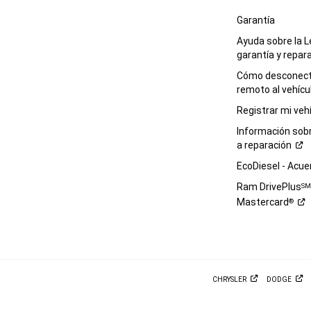
Garantía
Ayuda sobre la L
garantía y
repar
Cómo desconecta
remoto al
vehícu
Registrar mi
veh
Información sob
a
reparación
EcoDiesel -
Acue
Ram DrivePlus
S
Mastercard
®
CHRYSLER
DODGE