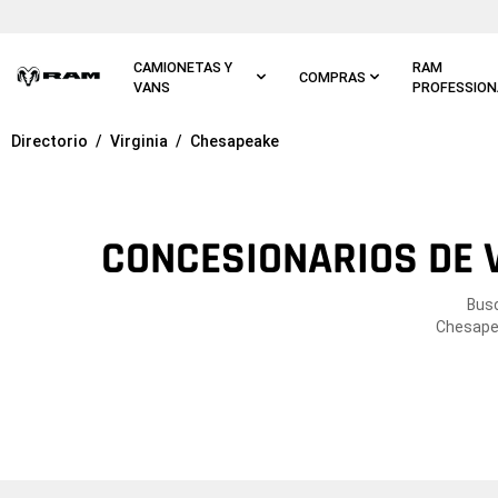
Ir al
contenido
principal
CAMIONETAS Y
RAM
COMPRAS
VANS
PROFESSION
Directorio
Virginia
Chesapeake
Ir a
navegación
principal
CONCESIONARIOS DE 
Busc
Chesapea