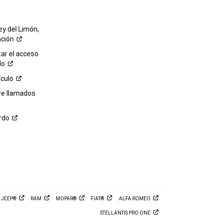
ey del Limón,
ación
r el acceso
lo
ículo
re llamados
rdo
M
JEEP®
RAM
MOPAR®
FIAT®
ALFA
ROMEO
STELLANTIS PRO
ONE