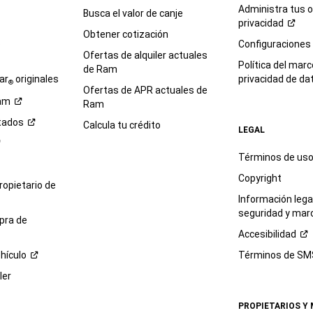
Administra tus 
Busca el valor de canje
privacidad
Obtener cotización
e
Configuraciones
Ofertas de alquiler actuales
Política del marc
de Ram
ar
originales
privacidad de
da
®
Ofertas de APR actuales de
am
Ram
tados
Calcula tu crédito
LEGAL
Términos de us
Copyright
propietario de
Información legal
seguridad y mar
pra de
Accesibilidad
hículo
Términos de
SM
ler
PROPIETARIOS Y