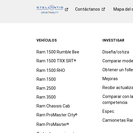
Contáctanos
Mapa del s
VEHÍCULOS
INVESTIGAR
Ram 1500 Rumble Bee
Diseña/cotiza
Ram 1500 TRX SRT
Comparar mode
®
Obtener un foll
Ram 1500 RHO
Mejoras
Ram 1500
Recibir actualiz
Ram 2500
Comparar con l
Ram 3500
competencia
Ram Chassis Cab
Espec.
Ram ProMaster City
®
Camionetas R
Ram ProMaster
®