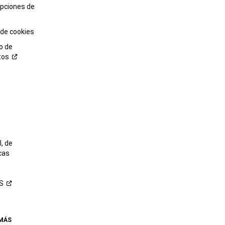
opciones de
 de cookies
o de
tos
o
, de
cas
S
 MÁS