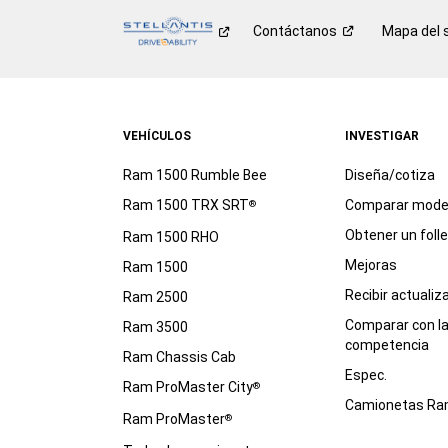
Contáctanos
Mapa del s
VEHÍCULOS
INVESTIGAR
Ram 1500 Rumble Bee
Diseña/cotiza
Ram 1500 TRX SRT
Comparar mode
®
Obtener un foll
Ram 1500 RHO
Mejoras
Ram 1500
Recibir actualiz
Ram 2500
Comparar con l
Ram 3500
competencia
Ram Chassis Cab
Espec.
Ram ProMaster City
®
Camionetas R
Ram ProMaster
®