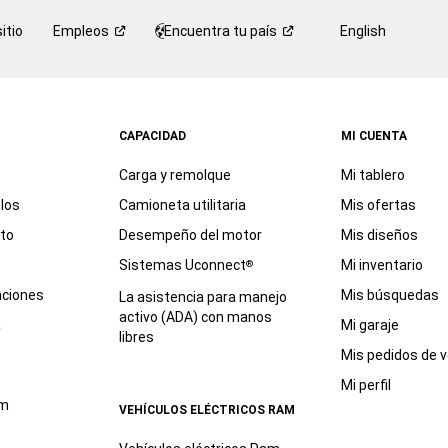
itio
Empleos
Encuentra tu
país
English
CAPACIDAD
MI CUENTA
Carga y remolque
Mi tablero
los
Camioneta utilitaria
Mis ofertas
eto
Desempeño del motor
Mis diseños
Sistemas Uconnect
Mi inventario
®
aciones
Mis búsquedas
La asistencia para manejo
activo (ADA) con manos
a
Mi garaje
libres
Mis pedidos de v
Mi perfil
am
VEHÍCULOS ELÉCTRICOS RAM