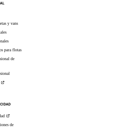
AL
etas y vans
ales
onales
s para flotas
sional de
sional
ACIDAD
dad
iones de