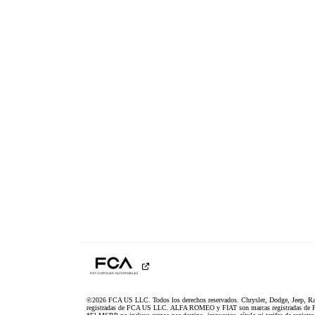
©2026 FCA US LLC. Todos los derechos reservados. Chrysler, Dodge, Jeep, R
registradas de FCA US LLC. ALFA ROMEO y FIAT son marcas registradas de F