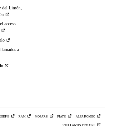
y del Limón,
ión
el acceso
ulo
 llamados a
do
JEEP®
RAM
MOPAR®
FIAT®
ALFA
ROMEO
STELLANTIS PRO
ONE