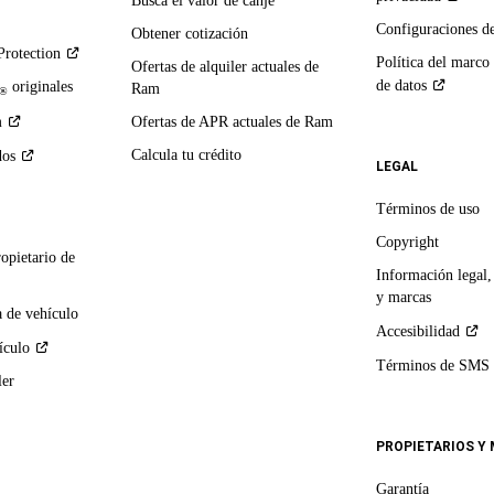
Busca el valor de canje
Configuraciones d
Obtener cotización
Protection
Política del marco
Ofertas de alquiler actuales de
de
datos
originales
Ram
®
m
Ofertas de APR actuales de Ram
Calcula tu crédito
dos
LEGAL
Términos de uso
Copyright
ropietario de
Información legal,
y marcas
 de vehículo
Accesibilidad
ículo
Términos de
SMS
ler
PROPIETARIOS Y
Garantía