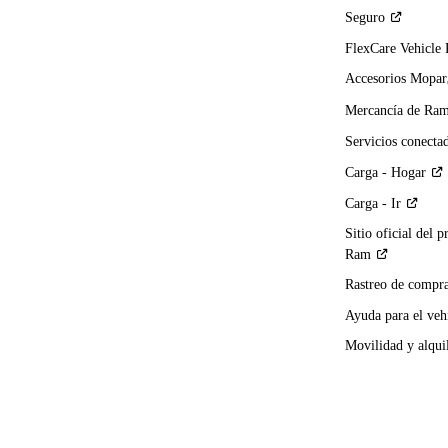
Seguro
FlexCare Vehicle
Accesorios Mopar
Mercancía de
Ra
Servicios
conecta
Carga -
Hogar
Carga -
Ir
Sitio oficial del p
Ram
Rastreo de compra
Ayuda para el
veh
Movilidad y alqui