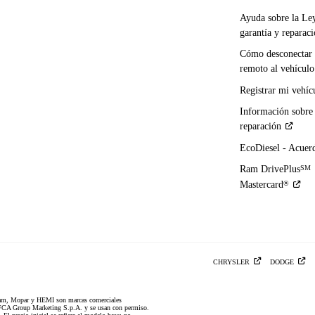
Ayuda sobre la Le
garantía y
reparac
Cómo desconectar 
remoto al
vehículo
Registrar mi
vehíc
Información sobre
reparación
EcoDiesel -
Acuer
Ram DrivePlus
SM
Mastercard
®
CHRYSLER
DODGE
am, Mopar y HEMI son marcas comerciales
CA Group Marketing S.p.A. y se usan con permiso.