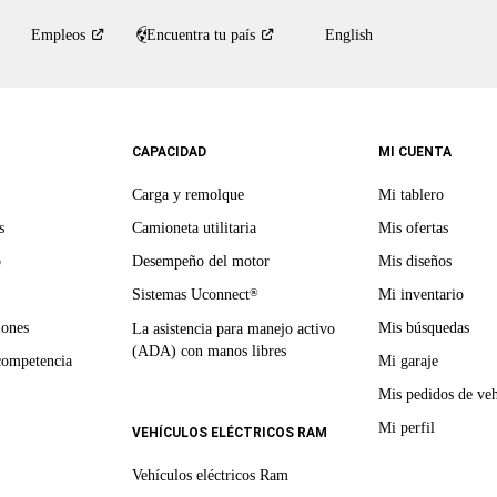
Empleos
Encuentra tu
país
English
CAPACIDAD
MI CUENTA
Carga y remolque
Mi tablero
s
Camioneta utilitaria
Mis ofertas
o
Desempeño del motor
Mis diseños
Sistemas Uconnect
Mi inventario
®
iones
Mis búsquedas
La asistencia para manejo activo
(ADA) con manos libres
competencia
Mi garaje
Mis pedidos de veh
Mi perfil
VEHÍCULOS ELÉCTRICOS RAM
Vehículos eléctricos Ram