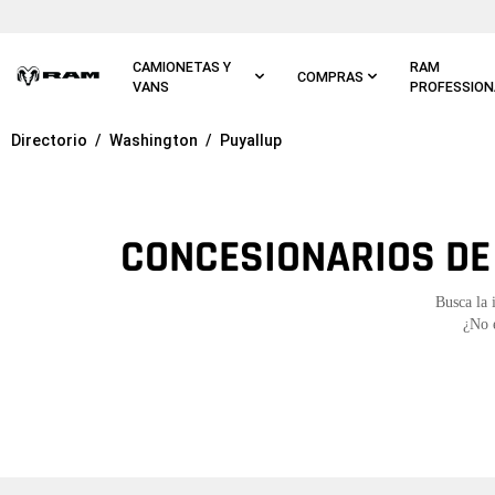
Ir al
contenido
principal
CAMIONETAS Y
RAM
COMPRAS
VANS
PROFESSION
Directorio
Washington
Puyallup
Ir a
navegación
principal
CONCESIONARIOS DE
Busca la 
¿No 