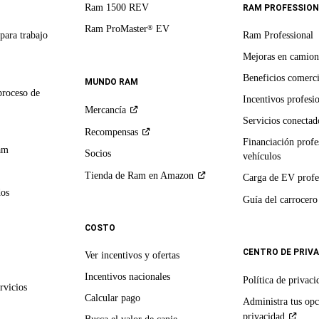
Ram 1500 REV
RAM PROFESSION
Ram ProMaster
EV
®
para trabajo
Ram Professional
Mejoras en camion
Beneficios comerci
MUNDO RAM
proceso de
Incentivos profesi
Mercancía
Servicios conectado
Recompensas
Financiación profe
am
Socios
vehículos
Tienda de Ram en
Amazon
Carga de EV profe
dos
Guía del
carrocero
COSTO
CENTRO DE PRIV
Ver incentivos y ofertas
Incentivos nacionales
Política de
privaci
rvicios
Calcular pago
Administra tus opc
privacidad