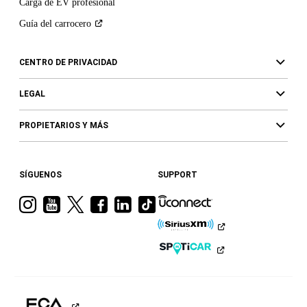
Carga de EV profesional
Guía del
carrocero
CENTRO DE PRIVACIDAD
LEGAL
PROPIETARIOS Y MÁS
SÍGUENOS
SUPPORT
Visita
Visita
Visita
Visita
Visita
Visita
a
a
a
a
a
a
Ram
Ram
Ram
Ram
Ram
Ram
en
en
en
en
en
en
Instagram
YouTube
Twitter
Facebook
LinkedIn
TikTok