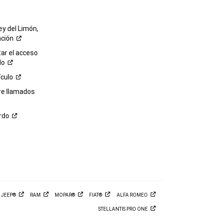
ey del Limón,
ación
r el acceso
lo
ículo
re llamados
rdo
M
JEEP®
RAM
MOPAR®
FIAT®
ALFA
ROMEO
STELLANTIS PRO
ONE