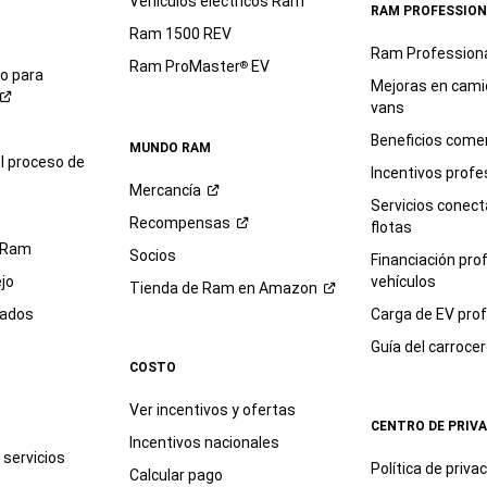
Vehículos eléctricos Ram
RAM PROFESSION
Ram 1500 REV
Ram Profession
Ram ProMaster
EV
®
io para
Mejoras en cami
vans
Beneficios comer
MUNDO RAM
l proceso de
Incentivos profe
Mercancía
Servicios conec
Recompensas
flotas
 Ram
Socios
Financiación pro
jo
vehículos
Tienda de Ram en
Amazon
sados
Carga de EV prof
Guía del
carroce
COSTO
Ver incentivos y ofertas
CENTRO DE PRIV
Incentivos nacionales
servicios
Política de
priva
Calcular pago