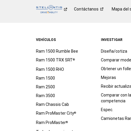
Contáctanos
Mapa del s
VEHÍCULOS
INVESTIGAR
Ram 1500 Rumble Bee
Diseña/cotiza
Ram 1500 TRX SRT
Comparar mode
®
Obtener un foll
Ram 1500 RHO
Mejoras
Ram 1500
Recibir actualiz
Ram 2500
Comparar con l
Ram 3500
competencia
Ram Chassis Cab
Espec.
Ram ProMaster City
®
Camionetas R
Ram ProMaster
®