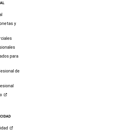
AL
al
onetas y
ciales
sionales
tados para
fesional de
esional
ro
ACIDAD
cidad