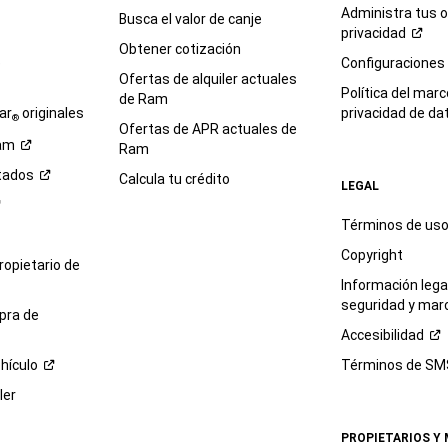
Administra tus 
Busca el valor de canje
privacidad
Obtener cotización
e
Configuraciones
Ofertas de alquiler actuales
Política del marc
de Ram
ar
originales
privacidad de
da
®
Ofertas de APR actuales de
am
Ram
tados
Calcula tu crédito
LEGAL
Términos de us
Copyright
propietario de
Información legal
seguridad y mar
pra de
Accesibilidad
hículo
Términos de
SM
ler
PROPIETARIOS Y