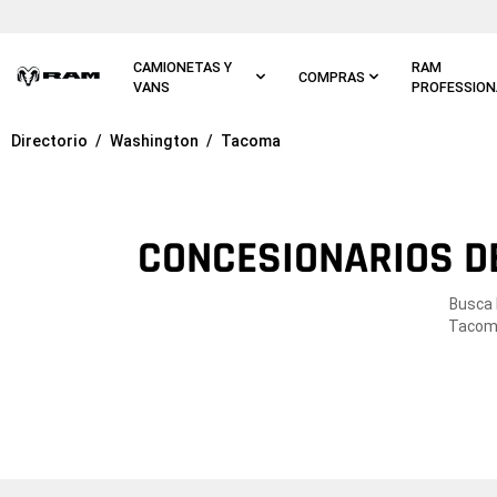
Ir al
contenido
principal
CAMIONETAS Y
RAM
COMPRAS
VANS
PROFESSION
Directorio
Washington
Tacoma
Ir a
navegación
principal
CONCESIONARIOS D
Busca 
Tacoma