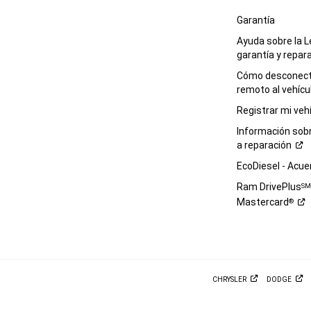
Garantía
Ayuda sobre la L
garantía y
repar
Cómo desconecta
remoto al
vehícu
Registrar mi
veh
Información sob
a
reparación
EcoDiesel -
Acue
Ram DrivePlus
S
Mastercard
®
CHRYSLER
DODGE