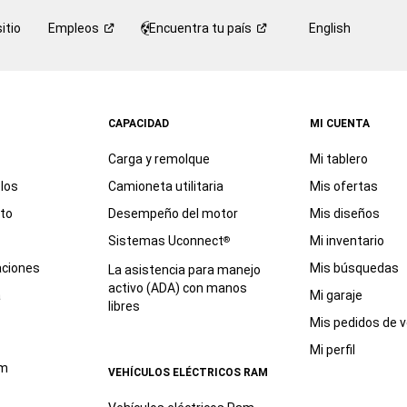
itio
Empleos
Encuentra tu
país
English
CAPACIDAD
MI CUENTA
Carga y remolque
Mi tablero
los
Camioneta utilitaria
Mis ofertas
eto
Desempeño del motor
Mis diseños
Sistemas Uconnect
Mi inventario
®
aciones
Mis búsquedas
La asistencia para manejo
activo (ADA) con manos
a
Mi garaje
libres
Mis pedidos de v
Mi perfil
am
VEHÍCULOS ELÉCTRICOS RAM