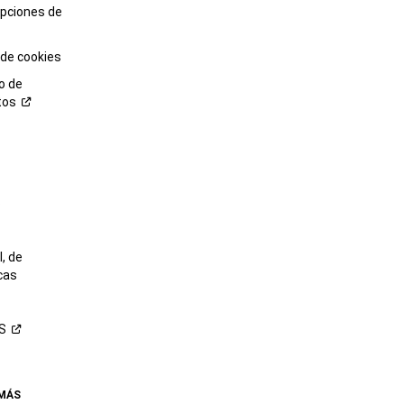
opciones de
 de cookies
o de
tos
o
, de
cas
S
 MÁS