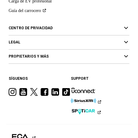
Carga de EV profesional
Guía del
carrocero
CENTRO DE PRIVACIDAD
LEGAL
PROPIETARIOS Y MÁS
SÍGUENOS
SUPPORT
Visita
Visita
Visita
Visita
Visita
Visita
a
a
a
a
a
a
Ram
Ram
Ram
Ram
Ram
Ram
en
en
en
en
en
en
Instagram
YouTube
Twitter
Facebook
LinkedIn
TikTok