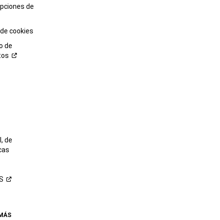
opciones de
 de cookies
o de
tos
o
, de
cas
S
 MÁS