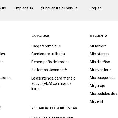
itio
Empleos
Encuentra tu
país
English
CAPACIDAD
MI CUENTA
Carga y remolque
Mi tablero
los
Camioneta utilitaria
Mis ofertas
eto
Desempeño del motor
Mis diseños
Sistemas Uconnect
Mi inventario
®
aciones
Mis búsquedas
La asistencia para manejo
activo (ADA) con manos
a
Mi garaje
libres
Mis pedidos de v
Mi perfil
am
VEHÍCULOS ELÉCTRICOS RAM