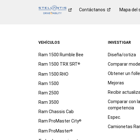
Contáctanos
Mapa del s
VEHÍCULOS
INVESTIGAR
Ram 1500 Rumble Bee
Diseña/cotiza
Ram 1500 TRX SRT
Comparar mode
®
Obtener un foll
Ram 1500 RHO
Mejoras
Ram 1500
Recibir actualiz
Ram 2500
Comparar con l
Ram 3500
competencia
Ram Chassis Cab
Espec.
Ram ProMaster City
®
Camionetas R
Ram ProMaster
®