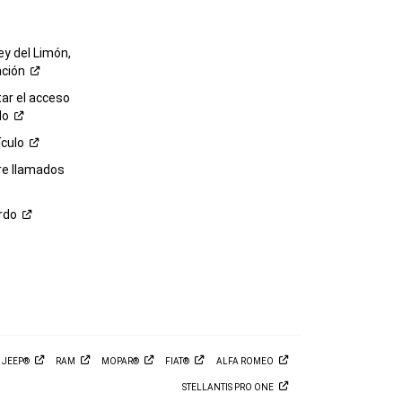
ey del Limón,
ación
r el acceso
lo
ículo
re llamados
rdo
M
JEEP®
RAM
MOPAR®
FIAT®
ALFA
ROMEO
STELLANTIS PRO
ONE