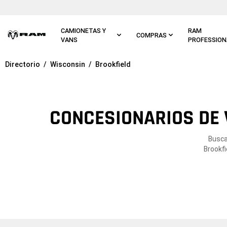
Ir al
contenido
principal
CAMIONETAS Y
RAM
COMPRAS
VANS
PROFESSION
Directorio
Wisconsin
Brookfield
Ir a
navegación
principal
CONCESIONARIOS DE 
Busca
Brookfi