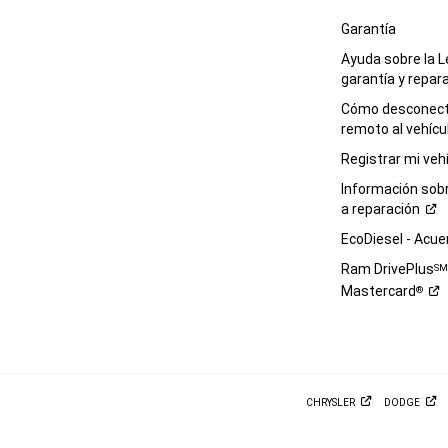
Garantía
Ayuda sobre la L
garantía y
repar
Cómo desconecta
remoto al
vehícu
Registrar mi
veh
Información sob
a
reparación
EcoDiesel -
Acue
Ram DrivePlus
S
Mastercard
®
CHRYSLER
DODGE