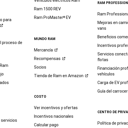
Vehículos eléctricos Ram
RAM PROFESSION
Ram 1500 REV
Ram Profession
Ram ProMaster
EV
®
io para
Mejoras en cami
vans
Beneficios comer
MUNDO RAM
l proceso de
Incentivos profe
Mercancía
Servicios conec
Recompensas
flotas
 Ram
Socios
Financiación pro
jo
vehículos
Tienda de Ram en
Amazon
sados
Carga de EV prof
Guía del
carroce
COSTO
Ver incentivos y ofertas
CENTRO DE PRIV
Incentivos nacionales
servicios
Política de
priva
Calcular pago