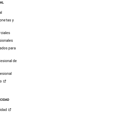
AL
al
onetas y
ciales
sionales
tados para
fesional de
esional
ro
ACIDAD
cidad