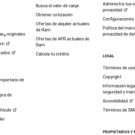
Administra tus 
Busca el valor de canje
privacidad
Obtener cotización
e
Configuraciones
Ofertas de alquiler actuales
Política del marc
de Ram
ar
originales
privacidad de
da
®
Ofertas de APR actuales de
am
Ram
tados
Calcula tu crédito
LEGAL
Términos de us
Copyright
propietario de
Información legal
seguridad y mar
pra de
Accesibilidad
hículo
Términos de
SM
ler
PROPIETARIOS Y