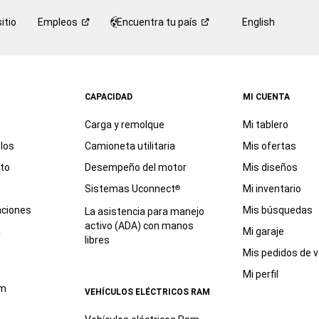
itio
Empleos
Encuentra tu
país
English
CAPACIDAD
MI CUENTA
Carga y remolque
Mi tablero
los
Camioneta utilitaria
Mis ofertas
eto
Desempeño del motor
Mis diseños
Sistemas Uconnect
Mi inventario
®
aciones
Mis búsquedas
La asistencia para manejo
activo (ADA) con manos
a
Mi garaje
libres
Mis pedidos de v
Mi perfil
am
VEHÍCULOS ELÉCTRICOS RAM