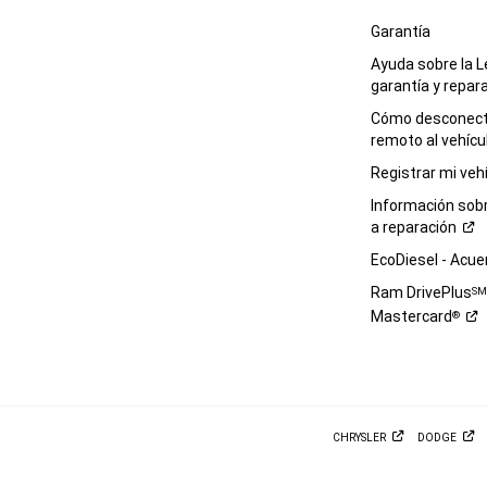
Garantía
Ayuda sobre la L
garantía y
repar
Cómo desconecta
remoto al
vehícu
Registrar mi
veh
Información sob
a
reparación
EcoDiesel -
Acue
Ram DrivePlus
S
Mastercard
®
CHRYSLER
DODGE