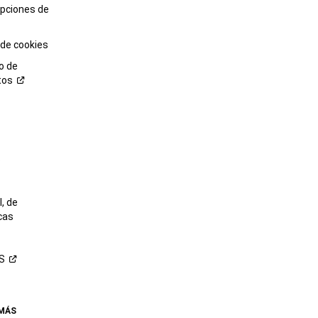
opciones de
 de cookies
o de
tos
o
, de
cas
S
 MÁS