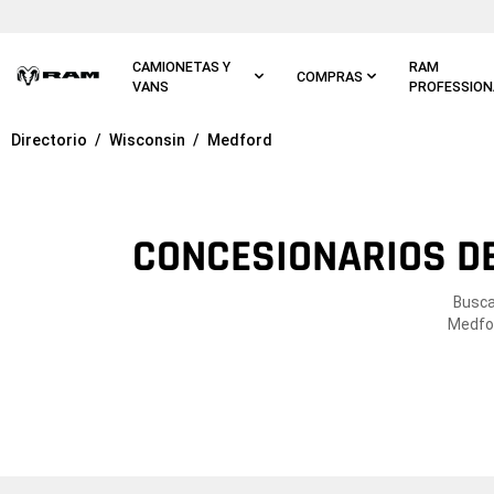
Ir al
contenido
principal
CAMIONETAS Y
RAM
COMPRAS
VANS
PROFESSION
Directorio
Wisconsin
Medford
Ir a
navegación
principal
CONCESIONARIOS DE
Busca
Medfor