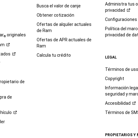
Administra tus 
Busca el valor de canje
privacidad
Obtener cotización
e
Configuraciones
Ofertas de alquiler actuales
Política del marc
de Ram
ar
originales
privacidad de
da
®
Ofertas de APR actuales de
am
Ram
tados
Calcula tu crédito
LEGAL
Términos de us
Copyright
propietario de
Información legal
seguridad y mar
pra de
Accesibilidad
hículo
Términos de
SM
ler
PROPIETARIOS Y