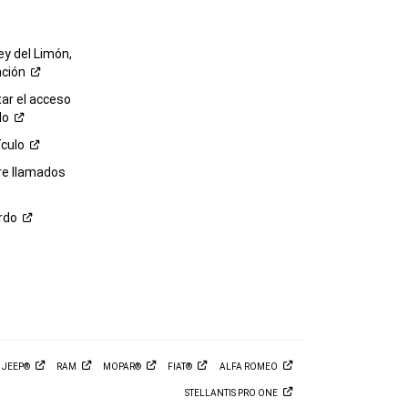
ey del Limón,
ación
r el acceso
lo
ículo
re llamados
rdo
M
JEEP®
RAM
MOPAR®
FIAT®
ALFA
ROMEO
STELLANTIS PRO
ONE