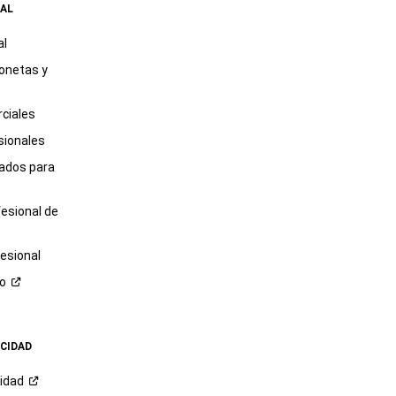
AL
al
onetas y
ciales
sionales
tados para
fesional de
esional
ro
ACIDAD
cidad