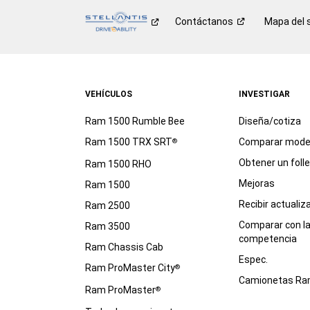
Contáctanos
Mapa del s
VEHÍCULOS
INVESTIGAR
Ram 1500 Rumble Bee
Diseña/cotiza
Ram 1500 TRX SRT
Comparar mode
®
Obtener un foll
Ram 1500 RHO
Mejoras
Ram 1500
Recibir actualiz
Ram 2500
Comparar con l
Ram 3500
competencia
Ram Chassis Cab
Espec.
Ram ProMaster City
®
Camionetas R
Ram ProMaster
®