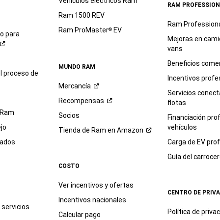
Vehículos eléctricos Ram
RAM PROFESSION
Ram 1500 REV
Ram Profession
Ram ProMaster
EV
®
io para
Mejoras en cami
vans
Beneficios comer
MUNDO RAM
l proceso de
Incentivos profe
Mercancía
Servicios conec
Recompensas
flotas
 Ram
Socios
Financiación pro
jo
vehículos
Tienda de Ram en
Amazon
sados
Carga de EV prof
Guía del
carroce
COSTO
Ver incentivos y ofertas
CENTRO DE PRIV
Incentivos nacionales
servicios
Política de
priva
Calcular pago