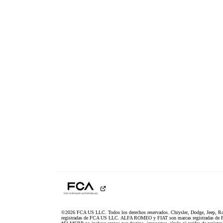
©2026 FCA US LLC. Todos los derechos reservados. Chrysler, Dodge, Jeep, R
registradas de FCA US LLC. ALFA ROMEO y FIAT son marcas registradas de F