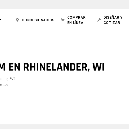
COMPRAR
DISEÑAR Y
CONCESIONARIOS
EN LÍNEA
COTIZAR
M EN RHINELANDER, WI
ander, WI.
s los