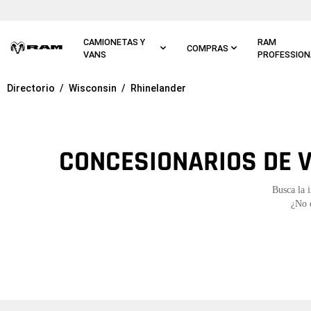
Ir al
contenido
principal
CAMIONETAS Y
RAM
COMPRAS
VANS
PROFESSION
Directorio
Wisconsin
Rhinelander
Ir a
navegación
principal
CONCESIONARIOS DE V
Busca la 
¿No 