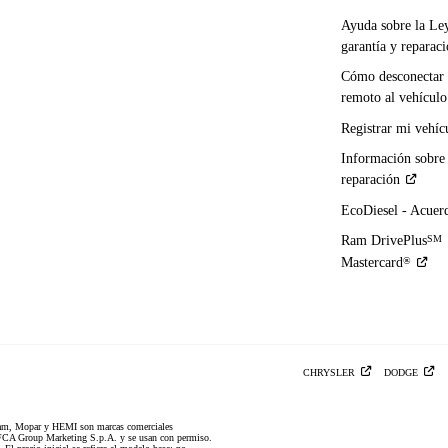
Ayuda sobre la Le
garantía y
reparac
Cómo desconectar 
remoto al
vehículo
Registrar mi
vehíc
Información sobre
reparación
EcoDiesel -
Acuer
Ram DrivePlus
SM
Mastercard
®
CHRYSLER
DODGE
am, Mopar y HEMI son marcas comerciales
CA Group Marketing S.p.A. y se usan con permiso.