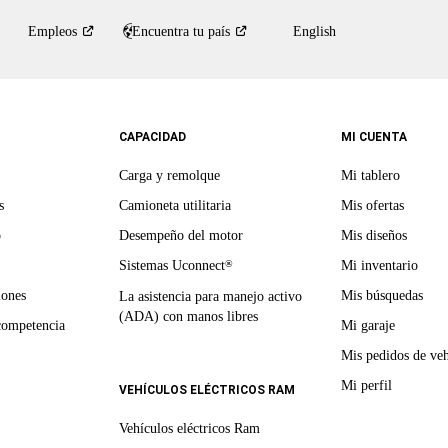
Empleos
Encuentra tu
país
English
CAPACIDAD
MI CUENTA
Carga y remolque
Mi tablero
s
Camioneta utilitaria
Mis ofertas
o
Desempeño del motor
Mis diseños
Sistemas Uconnect
Mi inventario
®
iones
Mis búsquedas
La asistencia para manejo activo
(ADA) con manos libres
competencia
Mi garaje
Mis pedidos de veh
Mi perfil
VEHÍCULOS ELÉCTRICOS RAM
Vehículos eléctricos Ram