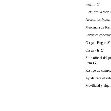
Seguro
FlexCare Vehicle
Accesorios Mopar
Mercancía de
Ra
Servicios
conecta
Carga -
Hogar
Carga -
Ir
Sitio oficial del p
Ram
Rastreo de compra
Ayuda para el
veh
Movilidad y alqui