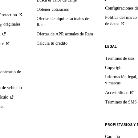
Busca el valor de canje
Configuraciones d
Obtener cotización
Protection
Política del marco
Ofertas de alquiler actuales de
de
datos
originales
Ram
®
m
Ofertas de APR actuales de Ram
Calcula tu crédito
dos
LEGAL
Términos de uso
Copyright
ropietario de
Información legal,
y marcas
 de vehículo
Accesibilidad
ículo
Términos de
SMS
ler
PROPIETARIOS Y
Garantía