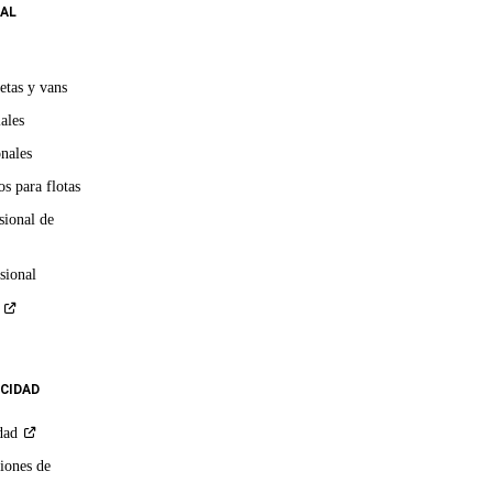
AL
etas y vans
ales
onales
s para flotas
sional de
sional
ACIDAD
dad
iones de