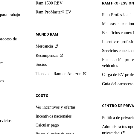
Ram 1500 REV
RAM PROFESSION
Ram ProMaster
EV
®
para trabajo
Ram Professional
Mejoras en camion
Beneficios comerci
MUNDO RAM
proceso de
Incentivos profesi
Mercancía
Servicios conectado
Recompensas
Financiación profe
am
Socios
vehículos
Tienda de Ram en
Amazon
Carga de EV profe
dos
Guía del
carrocero
COSTO
CENTRO DE PRIV
Ver incentivos y ofertas
Incentivos nacionales
Política de
privaci
rvicios
Calcular pago
Administra tus opc
privacidad