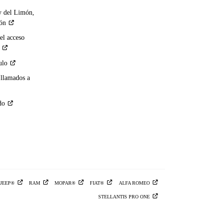
y del Limón,
ión
el acceso
ulo
 llamados a
do
JEEP®
RAM
MOPAR®
FIAT®
ALFA
ROMEO
STELLANTIS PRO
ONE