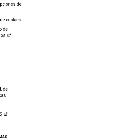
opciones de
 de cookies
o de
tos
o
, de
cas
S
 MÁS