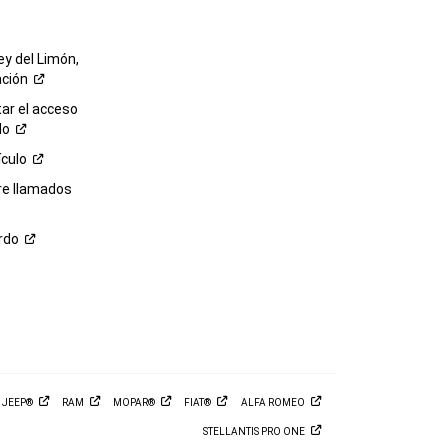
ey del Limón,
ación
r el acceso
lo
ículo
re llamados
rdo
M
JEEP®
RAM
MOPAR®
FIAT®
ALFA
ROMEO
STELLANTIS PRO
ONE