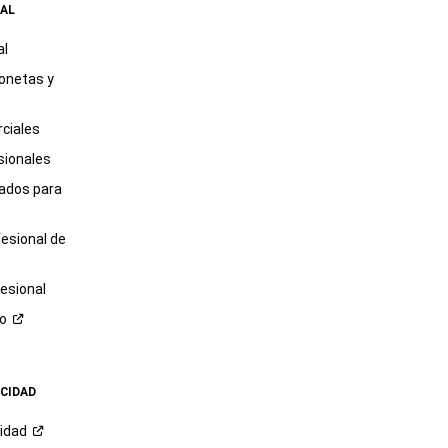
AL
al
onetas y
ciales
sionales
tados para
fesional de
esional
ro
ACIDAD
cidad