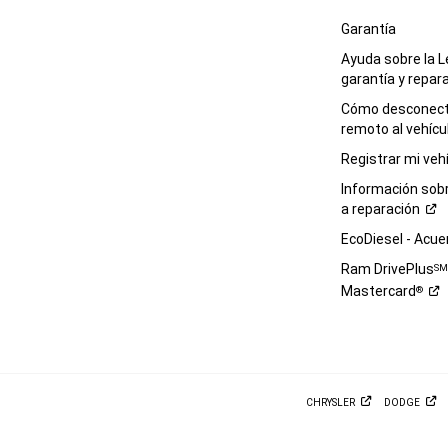
Garantía
Ayuda sobre la L
garantía y
repar
Cómo desconecta
remoto al
vehícu
Registrar mi
veh
Información sob
a
reparación
EcoDiesel -
Acue
Ram DrivePlus
S
Mastercard
®
CHRYSLER
DODGE