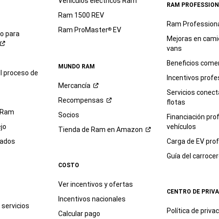
Vehículos eléctricos Ram
RAM PROFESSION
Ram 1500 REV
Ram Profession
Ram ProMaster
EV
®
io para
Mejoras en cami
vans
Beneficios comer
MUNDO RAM
l proceso de
Incentivos profe
Mercancía
Servicios conec
Recompensas
flotas
 Ram
Socios
Financiación pro
jo
vehículos
Tienda de Ram en
Amazon
sados
Carga de EV prof
Guía del
carroce
COSTO
Ver incentivos y ofertas
CENTRO DE PRIV
Incentivos nacionales
servicios
Política de
priva
Calcular pago