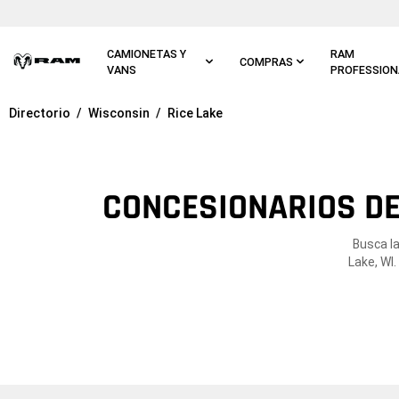
Ir al
contenido
principal
CAMIONETAS Y
RAM
COMPRAS
VANS
PROFESSION
Directorio
Wisconsin
Rice Lake
Ir a
navegación
principal
CONCESIONARIOS DE
Busca l
Lake, WI