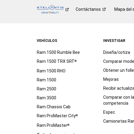
Contáctanos
Mapa del s
VEHÍCULOS
INVESTIGAR
Ram 1500 Rumble Bee
Diseña/cotiza
Ram 1500 TRX SRT
Comparar mode
®
Obtener un foll
Ram 1500 RHO
Mejoras
Ram 1500
Recibir actualiz
Ram 2500
Comparar con l
Ram 3500
competencia
Ram Chassis Cab
Espec.
Ram ProMaster City
®
Camionetas R
Ram ProMaster
®