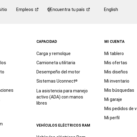
itio
Empleos
Encuentra tu
país
English
CAPACIDAD
MI CUENTA
Carga y remolque
Mi tablero
los
Camioneta utilitaria
Mis ofertas
eto
Desempeño del motor
Mis diseños
Sistemas Uconnect
Mi inventario
®
aciones
Mis búsquedas
La asistencia para manejo
activo (ADA) con manos
a
Mi garaje
libres
Mis pedidos de v
Mi perfil
am
VEHÍCULOS ELÉCTRICOS RAM