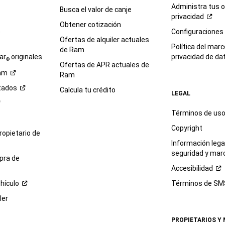
Administra tus 
Busca el valor de canje
privacidad
Obtener cotización
e
Configuraciones
Ofertas de alquiler actuales
Política del marc
de Ram
ar
originales
privacidad de
da
®
Ofertas de APR actuales de
am
Ram
tados
Calcula tu crédito
LEGAL
Términos de us
Copyright
propietario de
Información legal
seguridad y mar
pra de
Accesibilidad
hículo
Términos de
SM
ler
PROPIETARIOS Y