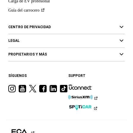
Carga de EV profesional
Guía del
carrocero
CENTRO DE PRIVACIDAD
LEGAL
PROPIETARIOS Y MÁS
SÍGUENOS
SUPPORT
Visita
Visita
Visita
Visita
Visita
Visita
a
a
a
a
a
a
Ram
Ram
Ram
Ram
Ram
Ram
en
en
en
en
en
en
Instagram
YouTube
Twitter
Facebook
LinkedIn
TikTok