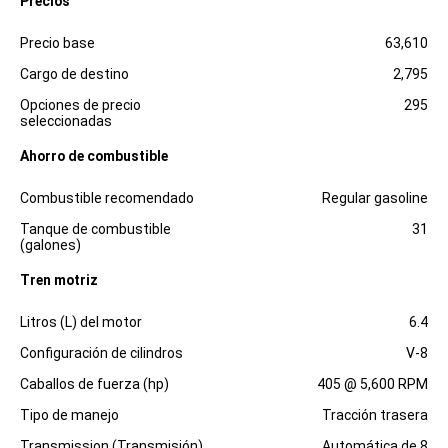
Precios
Especificaciones
Dimensiones
Precio base
63,610
Cargo de destino
2,795
Opciones de precio
295
seleccionadas
Ahorro de combustible
Especificaciones
Dimensiones
Combustible recomendado
Regular gasoline
Tanque de combustible
31
(galones)
Tren motriz
Especificaciones
Dimensiones
Litros (L) del motor
6.4
Configuración de cilindros
V-8
Caballos de fuerza (hp)
405 @ 5,600 RPM
Tipo de manejo
Tracción trasera
Transmission (Transmisión)
Automática de 8