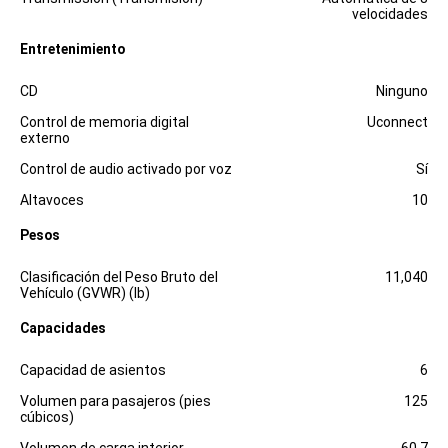
velocidades
Entretenimiento
Especificaciones
Dimensiones
CD
Ninguno
Control de memoria digital
Uconnect
externo
Control de audio activado por voz
Sí
Altavoces
10
Pesos
Especificaciones
Dimensiones
Clasificación del Peso Bruto del
11,040
Vehículo (GVWR) (lb)
Capacidades
Especificaciones
Dimensiones
Capacidad de asientos
6
Volumen para pasajeros (pies
125
cúbicos)
Volumen de carga interior
60.7