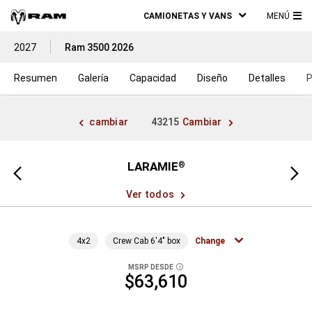
CAMIONETAS Y VANS
MENÚ
ME
2027
Ram 3500 2026
PRI
Resumen
Galería
Capacidad
Diseño
Detalles
P
cambiar
43215
Cambiar
LARAMIE
®
Vista
Vista
anterior
siguien
Ver todos
4x2
Crew Cab 6'4" box
Change
MSRP DESDE
DISCLOSURE
$63,610