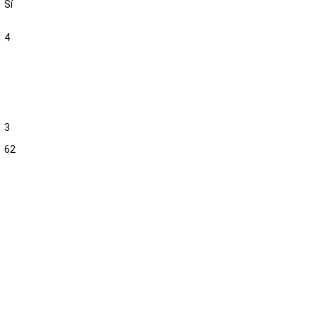
Sí
4
3
62