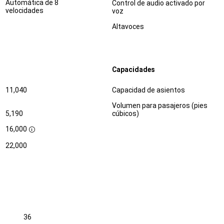
Automática de 8
Control de audio activado por
velocidades
voz
Altavoces
Capacidades
Especificaciones
Dimensiones
11,040
Capacidad de asientos
Volumen para pasajeros (pies
5,190
cúbicos)
16,000
D
i
22,000
s
c
l
o
s
u
r
e
36