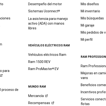
eto
Desempeño del motor
Mis diseños
Sistemas Uconnect
Mi inventario
®
aciones
Mis búsquedas
La asistencia para manejo
activo (ADA) con manos
a
Mi garaje
libres
Mis pedidos de v
Mi perfil
am
VEHÍCULOS ELÉCTRICOS RAM
Vehículos eléctricos Ram
RAM PROFESSION
Ram 1500 REV
Ram Profession
Ram ProMaster
EV
®
io para
Mejoras en cami
vans
Beneficios comer
MUNDO RAM
l proceso de
Incentivos profe
Mercancía
Servicios conec
Recompensas
flotas