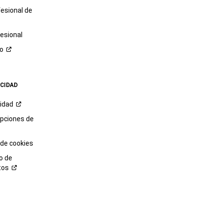
fesional de
esional
ro
ACIDAD
cidad
opciones de
 de cookies
o de
tos