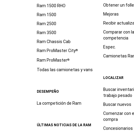
Obtener un foll
Ram 1500 RHO
Mejoras
Ram 1500
Recibir actualiz
Ram 2500
Comparar con l
Ram 3500
competencia
Ram Chassis Cab
Espec.
Ram ProMaster City
®
Camionetas R
Ram ProMaster
®
Todas las camionetas y vans
LOCALIZAR
Buscar inventar
DESEMPEÑO
trabajo
pesado
La competición de Ram
Buscar nuevos
Comenzar con e
compra
ÚLTIMAS NOTICIAS DE LA RAM
Concesionarios