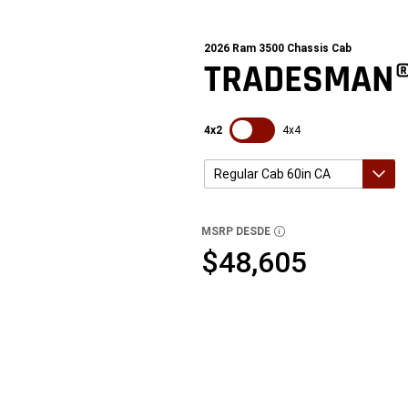
2026
Ram 3500 Chassis Cab
TRADESMAN
SDPToggle
4x2
4x4
Regular Cab 60in CA
Crew Cab 60in CA
Regular Cab 84in CA
Regular Cab 60in CA
MSRP DESDE
DISCLOSURE
$48,605