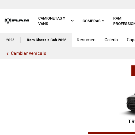
Ir al
contenido
principal
CAMIONETAS Y
RAM
COMPRAS
VANS
PROFESSIO
Resumen
Galería
Cap
Ir a
2025
Ram Chassis Cab 2026
navegación
principal
Cambiar vehículo
TR