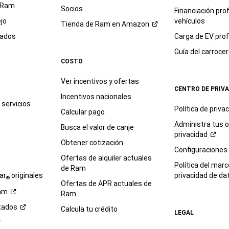
 Ram
Socios
Financiación pro
jo
vehículos
Tienda de Ram en
Amazon
sados
Carga de EV prof
Guía del
carroce
COSTO
Ver incentivos y ofertas
CENTRO DE PRIV
Incentivos nacionales
servicios
Política de
priva
Calcular pago
Administra tus 
Busca el valor de canje
privacidad
Obtener cotización
e
Configuraciones
Ofertas de alquiler actuales
Política del marc
de Ram
ar
originales
privacidad de
da
®
Ofertas de APR actuales de
am
Ram
tados
Calcula tu crédito
LEGAL