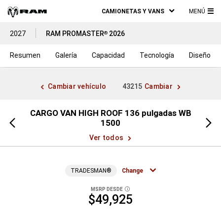
CAMIONETAS Y VANS
MENÚ
ME
2027
RAM PROMASTER
2026
®
PRI
Resumen
Galería
Capacidad
Tecnología
Diseño
Cambiar vehículo
43215
Cambiar
s WB
CARGO VAN HIGH ROOF 136 pulgadas WB
CAR
Vista
Vista
1500
anterior
siguien
Ver todos
TRADESMAN®
Change
MSRP DESDE
DISCLOSURE
$49,925