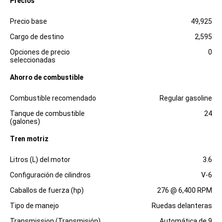
Precios
Especificaciones
Dimensiones
Precio base
49,925
Cargo de destino
2,595
Opciones de precio
0
seleccionadas
Ahorro de combustible
Especificaciones
Dimensiones
Combustible recomendado
Regular gasoline
Tanque de combustible
24
(galones)
Tren motriz
Especificaciones
Dimensiones
Litros (L) del motor
3.6
Configuración de cilindros
V-6
Caballos de fuerza (hp)
276 @ 6,400 RPM
Tipo de manejo
Ruedas delanteras
Transmission (Transmisión)
Automática de 9