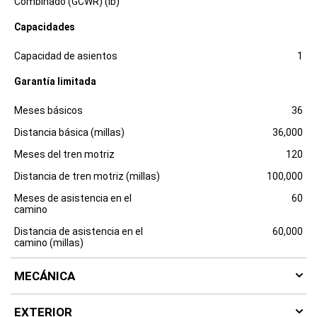
Combinado (GCWR) (lb)
c
l
Capacidades
o
s
Especificaciones
Dimensiones
u
Capacidad de asientos
1
r
e
Garantía limitada
Especificaciones
Dimensiones
Meses básicos
36
Distancia básica (millas)
36,000
Meses del tren motriz
120
Distancia de tren motriz (millas)
100,000
Meses de asistencia en el
60
camino
Distancia de asistencia en el
60,000
camino (millas)
MECÁNICA
EXTERIOR