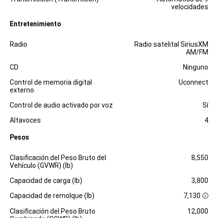
velocidades
Entretenimiento
Especificaciones
Dimensiones
Radio
Radio satelital SiriusXM
AM/FM
CD
Ninguno
Control de memoria digital
Uconnect
externo
Control de audio activado por voz
Sí
Altavoces
4
Pesos
Especificaciones
Dimensiones
Clasificación del Peso Bruto del
8,550
Vehículo (GVWR) (lb)
Capacidad de carga (lb)
3,800
Capacidad de remolque (lb)
7,130
D
i
Clasificación del Peso Bruto
12,000
s