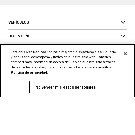
VEHÍCULOS
DESEMPEÑO
ÚLTIMAS NOTICIAS DE LA RAM
Este sitio web usa cookies para mejorar la experiencia del usuario
y analizar el desempeño y tráfico en nuestro sitio web. También
compartimos información acerca del uso de nuestro sitio a través
INVESTIGAR
de las redes sociales, los anunciantes y los socios de analítica.
Política de privacidad
.
LOCALIZAR
No vender mis datos personales
SERVICIOS
Resumen de los servicios
Financiación
Seguro
FlexCare Vehicle
Protection