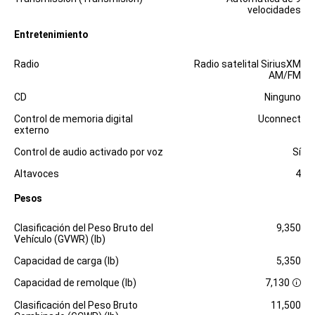
velocidades
Entretenimiento
Especificaciones
Dimensiones
Radio
Radio satelital SiriusXM
AM/FM
CD
Ninguno
Control de memoria digital
Uconnect
externo
Control de audio activado por voz
Sí
Altavoces
4
Pesos
Especificaciones
Dimensiones
Clasificación del Peso Bruto del
9,350
Vehículo (GVWR) (lb)
Capacidad de carga (lb)
5,350
Capacidad de remolque (lb)
7,130
D
i
Clasificación del Peso Bruto
11,500
s