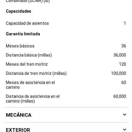
Combinado (GCWR) (lb)
c
l
Capacidades
o
s
Especificaciones
Dimensiones
u
Capacidad de asientos
1
r
e
Garantía limitada
Especificaciones
Dimensiones
Meses básicos
36
Distancia básica (millas)
36,000
Meses del tren motriz
120
Distancia de tren motriz (millas)
100,000
Meses de asistencia en el
60
camino
Distancia de asistencia en el
60,000
camino (millas)
MECÁNICA
EXTERIOR