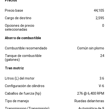
Precios
Especificaciones
Dimensiones
Precio base
44,105
Cargo de destino
2,595
Opciones de precio
0
seleccionadas
Ahorro de combustible
Especificaciones
Dimensiones
Combustible recomendado
Común sin plomo
Tanque de combustible
24
(galones)
Tren motriz
Especificaciones
Dimensiones
Litros (L) del motor
3.6
Configuración de cilindros
V-6
Caballos de fuerza (hp)
276 @ 6,400 RPM
Tipo de manejo
Ruedas delanteras
Transmission (Transmisión)
Automática de 9