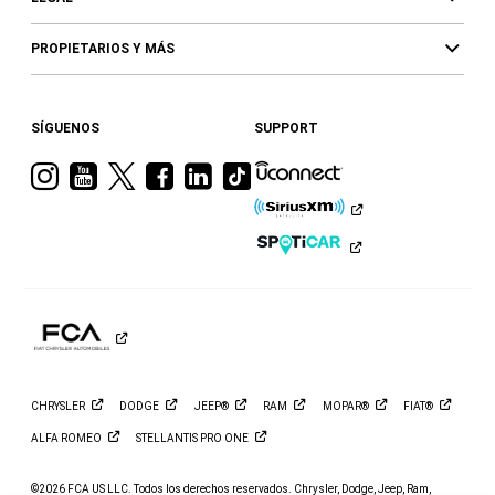
PROPIETARIOS Y MÁS
SÍGUENOS
SUPPORT
Visita
Visita
Visita
Visita
Visita
Visita
a
a
a
a
a
a
Ram
Ram
Ram
Ram
Ram
Ram
en
en
en
en
en
en
Instagram
YouTube
Twitter
Facebook
LinkedIn
TikTok
CHRYSLER
DODGE
JEEP®
RAM
MOPAR®
FIAT®
ALFA
ROMEO
STELLANTIS PRO
ONE
©2026 FCA US LLC. Todos los derechos reservados. Chrysler, Dodge, Jeep, Ram,