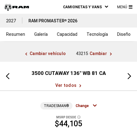
CAMIONETAS Y VANS
MENÚ
ME
2027
RAM PROMASTER
2026
®
PRI
Resumen
Galería
Capacidad
Tecnología
Diseño
Cambiar vehículo
43215
Cambiar
" WB
3500 CUTAWAY 136" WB 81 CA
Vista
Vista
anterior
siguien
Ver todos
TRADESMAN®
Change
MSRP DESDE
DISCLOSURE
$44,105