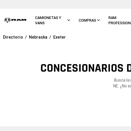
Ir al
contenido
principal
CAMIONETAS Y
RAM
COMPRAS
VANS
PROFESSION
Directorio
Nebraska
Exeter
Ir a
navegación
principal
CONCESIONARIOS D
Busca la
NE. ¿No e