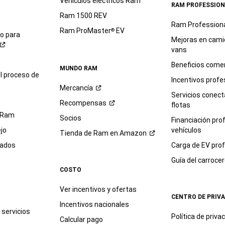
Vehículos eléctricos Ram
RAM PROFESSION
Ram 1500 REV
Ram Profession
Ram ProMaster
EV
®
io para
Mejoras en cami
vans
Beneficios comer
MUNDO RAM
l proceso de
Incentivos profe
Mercancía
Servicios conec
Recompensas
flotas
 Ram
Socios
Financiación pro
jo
vehículos
Tienda de Ram en
Amazon
sados
Carga de EV prof
Guía del
carroce
COSTO
Ver incentivos y ofertas
CENTRO DE PRIV
Incentivos nacionales
servicios
Política de
priva
Calcular pago