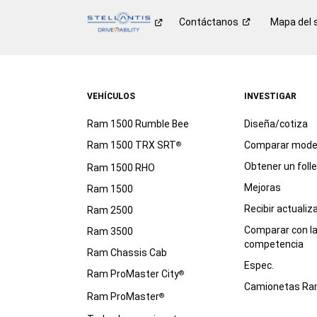
Contáctanos
Mapa del s
VEHÍCULOS
INVESTIGAR
Ram 1500 Rumble Bee
Diseña/cotiza
Ram 1500 TRX SRT
Comparar mode
®
Obtener un foll
Ram 1500 RHO
Mejoras
Ram 1500
Recibir actualiz
Ram 2500
Comparar con l
Ram 3500
competencia
Ram Chassis Cab
Espec.
Ram ProMaster City
®
Camionetas R
Ram ProMaster
®