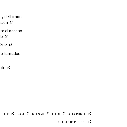
ey del Limón,
ación
r el acceso
lo
ículo
re llamados
rdo
M
JEEP®
RAM
MOPAR®
FIAT®
ALFA
ROMEO
STELLANTIS PRO
ONE