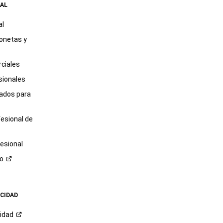
AL
al
onetas y
ciales
sionales
tados para
fesional de
esional
ro
ACIDAD
cidad