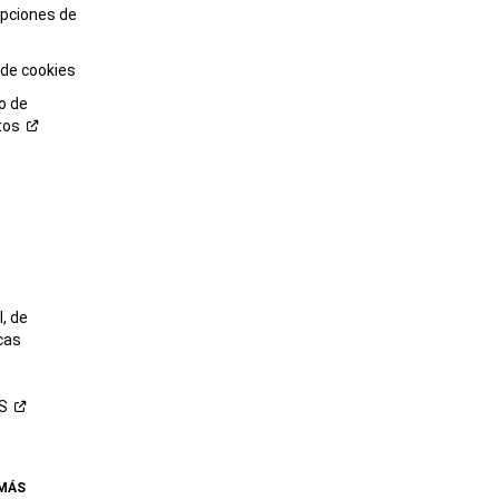
opciones de
 de cookies
o de
tos
o
, de
cas
S
 MÁS