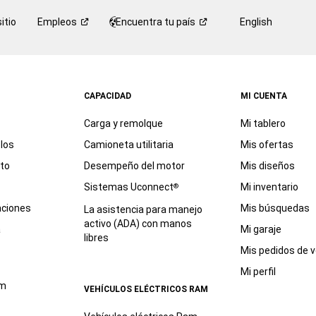
itio
Empleos
Encuentra tu
país
English
CAPACIDAD
MI CUENTA
Carga y remolque
Mi tablero
los
Camioneta utilitaria
Mis ofertas
eto
Desempeño del motor
Mis diseños
Sistemas Uconnect
Mi inventario
®
aciones
Mis búsquedas
La asistencia para manejo
activo (ADA) con manos
a
Mi garaje
libres
Mis pedidos de v
Mi perfil
am
VEHÍCULOS ELÉCTRICOS RAM