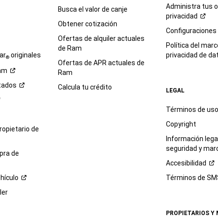
Administra tus 
Busca el valor de canje
privacidad
Obtener cotización
e
Configuraciones
Ofertas de alquiler actuales
Política del marc
de Ram
ar
originales
privacidad de
da
®
Ofertas de APR actuales de
am
Ram
tados
Calcula tu crédito
LEGAL
Términos de us
Copyright
propietario de
Información legal
seguridad y mar
pra de
Accesibilidad
hículo
Términos de
SM
ler
PROPIETARIOS Y