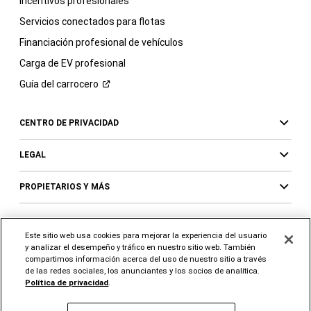
Incentivos profesionales
Servicios conectados para flotas
Financiación profesional de vehículos
Carga de EV profesional
Guía del
carrocero
CENTRO DE PRIVACIDAD
LEGAL
PROPIETARIOS Y MÁS
Este sitio web usa cookies para mejorar la experiencia del usuario
SÍGUENOS
SUPPORT
y analizar el desempeño y tráfico en nuestro sitio web. También
compartimos información acerca del uso de nuestro sitio a través
Visita
Visita
Visita
Visita
Visita
Visita
de las redes sociales, los anunciantes y los socios de analítica.
a
a
a
a
a
a
Política de privacidad
.
Ram
Ram
Ram
Ram
Ram
Ram