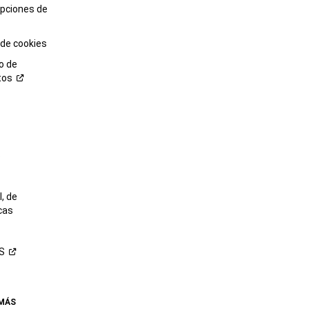
opciones de
 de cookies
o de
tos
o
, de
cas
S
 MÁS