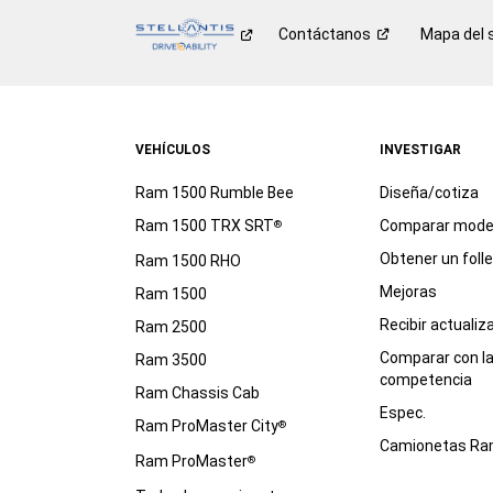
Contáctanos
Mapa del s
VEHÍCULOS
INVESTIGAR
Ram 1500 Rumble Bee
Diseña/cotiza
Ram 1500 TRX SRT
Comparar mode
®
Obtener un foll
Ram 1500 RHO
Mejoras
Ram 1500
Recibir actualiz
Ram 2500
Comparar con l
Ram 3500
competencia
Ram Chassis Cab
Espec.
Ram ProMaster City
®
Camionetas R
Ram ProMaster
®