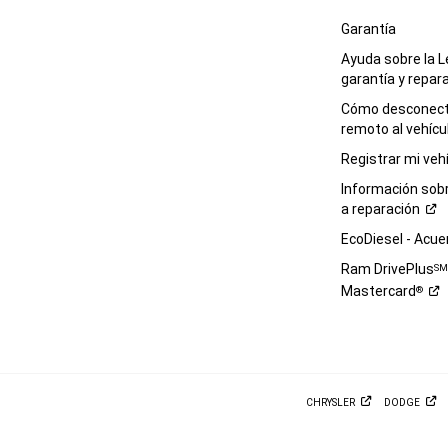
Garantía
Ayuda sobre la L
garantía y
repar
Cómo desconecta
remoto al
vehícu
Registrar mi
veh
Información sob
a
reparación
EcoDiesel -
Acue
Ram DrivePlus
S
Mastercard
®
CHRYSLER
DODGE