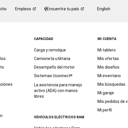
itio
Empleos
Encuentra tu
país
English
CAPACIDAD
MI CUENTA
Carga y remolque
Mi tablero
los
Camioneta utilitaria
Mis ofertas
eto
Desempeño del motor
Mis diseños
Sistemas Uconnect
Mi inventario
®
aciones
Mis búsquedas
La asistencia para manejo
activo (ADA) con manos
a
Mi garaje
libres
Mis pedidos de v
Mi perfil
am
VEHÍCULOS ELÉCTRICOS RAM