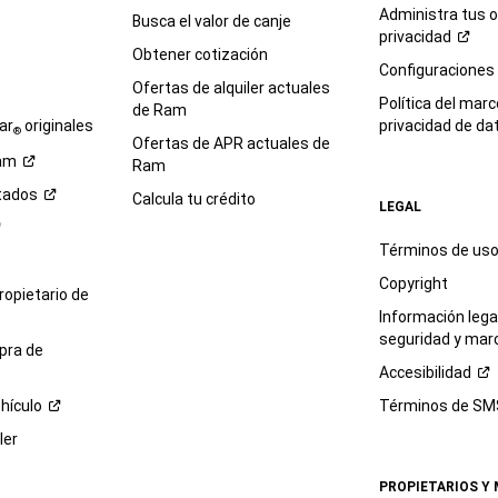
Administra tus 
Busca el valor de canje
privacidad
Obtener cotización
e
Configuraciones
Ofertas de alquiler actuales
Política del marc
de Ram
ar
originales
privacidad de
da
®
Ofertas de APR actuales de
am
Ram
tados
Calcula tu crédito
LEGAL
Términos de us
Copyright
propietario de
Información legal
seguridad y mar
pra de
Accesibilidad
hículo
Términos de
SM
ler
PROPIETARIOS Y