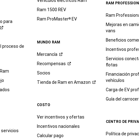
Vehículos eléctricos Ram
RAM PROFESSION
Ram 1500 REV
Ram Profession
Ram ProMaster
EV
®
io para
Mejoras en cami
vans
Beneficios comer
MUNDO RAM
l proceso de
Incentivos profe
Mercancía
Servicios conec
Recompensas
flotas
 Ram
Socios
Financiación pro
jo
vehículos
Tienda de Ram en
Amazon
sados
Carga de EV prof
Guía del
carroce
COSTO
Ver incentivos y ofertas
CENTRO DE PRIV
Incentivos nacionales
servicios
Política de
priva
Calcular pago