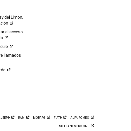
ey del Limón,
ación
r el acceso
lo
ículo
re llamados
rdo
M
JEEP®
RAM
MOPAR®
FIAT®
ALFA
ROMEO
STELLANTIS PRO
ONE