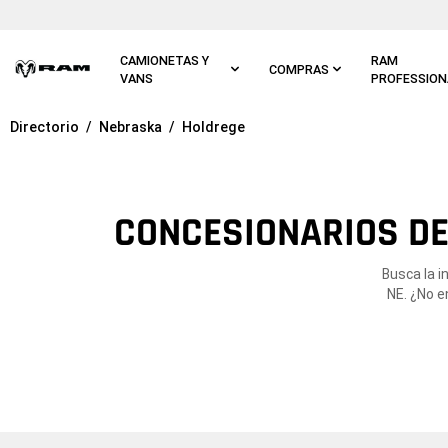
Ir al
contenido
principal
CAMIONETAS Y
RAM
COMPRAS
VANS
PROFESSION
Directorio
Nebraska
Holdrege
Ir a
navegación
principal
CONCESIONARIOS DE
Busca la i
NE. ¿No e