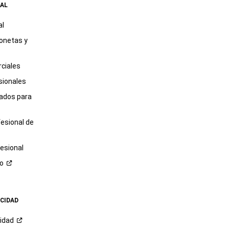
AL
al
onetas y
ciales
sionales
tados para
fesional de
esional
ro
ACIDAD
cidad