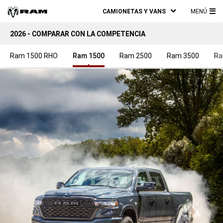
CAMIONETAS Y VANS
MENÚ
ME
2026 - COMPARAR CON LA COMPETENCIA
PRI
Ram 1500 RHO
Ram 1500
Ram 2500
Ram 3500
Ra