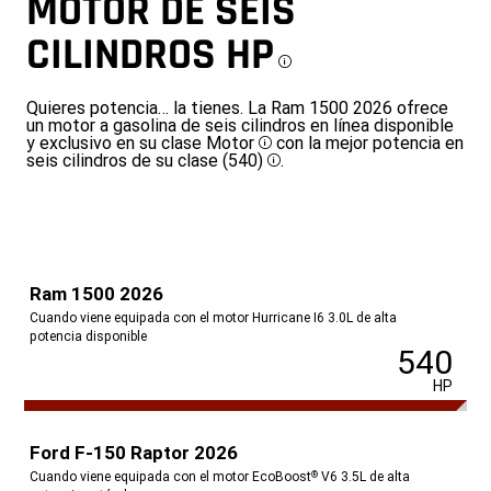
MOTOR DE SEIS
CILINDROS
HP
Disclosure
Quieres potencia… la tienes. La Ram 1500 2026 ofrece
un motor a gasolina de seis cilindros en línea disponible
y exclusivo en su clase
Motor
con la mejor potencia en
Disclosure
seis cilindros de su clase
(540)
.
Disclosure
Ram 1500 2026
Cuando viene equipada con el motor Hurricane I6 3.0L de alta
potencia disponible
540
HP
Ford F-150 Raptor 2026
Cuando viene equipada con el motor EcoBoost
V6 3.5L de alta
®