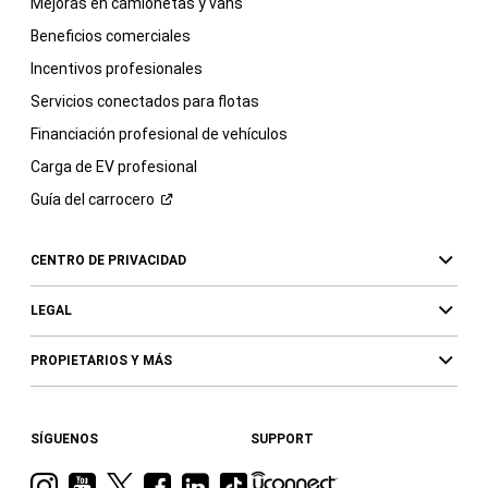
Mejoras en camionetas y vans
Beneficios comerciales
Incentivos profesionales
Servicios conectados para flotas
Financiación profesional de vehículos
Carga de EV profesional
Guía del
carrocero
CENTRO DE PRIVACIDAD
LEGAL
PROPIETARIOS Y MÁS
SÍGUENOS
SUPPORT
Visita
Visita
Visita
Visita
Visita
Visita