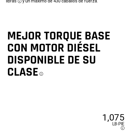
libras
y un máximo de 430 caballos de fuerza.
Disclosure
MEJOR TORQUE BASE
CON MOTOR DIÉSEL
DISPONIBLE DE SU
CLASE
Disclosure
1,075
LB-PIE
Disclo