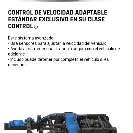
gas
2026.
•
Incluye:
CONTROL DE VELOCIDAD ADAPTABLE
Placas
•
protectoras
Capacidad
ESTÁNDAR EXCLUSIVO EN SU CLASE
para
de
el
CONTROL
remolque
Disclosure
tanque
máxima
de
de
combustible
gasolina
Este sistema avanzado:
y
de
• Usa sensores para ajustar la velocidad del vehículo
la
10,530
• Ayuda a mantener una distancia segura con el vehículo de
caja
libras
de
adelante
transferencia
•
• Incluso puede detener por completo el vehículo si es
•
Capacidad
necesario
Neumáticos
de
todoterreno
carga
de
máxima
33
de
pulgadas
gasolina
•
de
Capacidad
1,570
de
libras
remolque
máxima
•
a
Ruedas
gasolina
de
de
aluminio
17,130
negro
libras
mate/corte
diamante
•