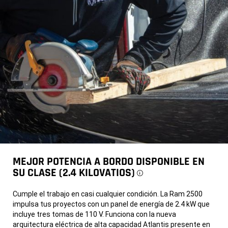
la
Cab
entrada
negra,
de
circulando
un
por
rancho
una
en
carretera
el
sinuosa
desierto.
en
La
una
rueda
montaña.
y
El
el
fondo
neumático
está
de
borroso.
una
Vista
Ram
del
2500
cabrestante
Rebel
Warn
2026
en
negra.
una
Vista
Ram
frontal
2500
MEJOR POTENCIA A BORDO DISPONIBLE EN
de
Power
SU CLASE (2.4 KILOVATIOS)
una
Wagon
Disclosure
Ram
2026.
2500
Vista
Rebel
de
Cumple el trabajo en casi cualquier condición. La Ram 2500
2026
una
impulsa tus proyectos con un panel de energía de 2.4 kW que
negra.
Ram
LA
2500
incluye tres tomas de 110 V. Funciona con la nueva
RAM
Power
arquitectura eléctrica de alta capacidad Atlantis presente en
2500
Wagon