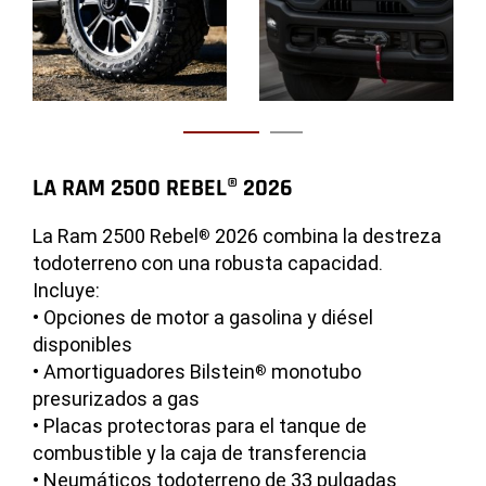
LA RAM 2500 REBEL® 2026
LA RAM 2500 2026
POWER WAGON®
La Ram 2500 Rebel
Recorre los caminos con el increíble gusto
2026 combina la destreza
®
todoterreno con una robusta capacidad.
todoterreno de la Ram 2500 Power Wagon
®
Incluye:
2026. Incluye:
• Opciones de motor a gasolina y diésel
• Capacidad de remolque máxima de gasolina
disponibles
de 10,530 libras
Disclosure
• Amortiguadores Bilstein
monotubo
®
• Capacidad de carga máxima de gasolina de
presurizados a gas
1,570 libras
Disclosure
• Placas protectoras para el tanque de
• Ruedas de aluminio negro mate/corte
combustible y la caja de transferencia
diamante de 17 pulgadas con neumáticos
• Neumáticos todoterreno de 33 pulgadas
todoterreno Goodyear Wrangler DuraTrac
de
®