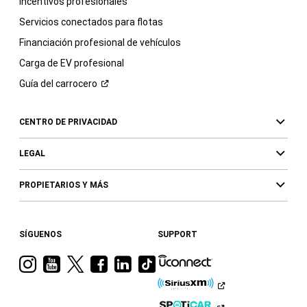
Incentivos profesionales
Servicios conectados para flotas
Financiación profesional de vehículos
Carga de EV profesional
Guía del
carrocero
CENTRO DE PRIVACIDAD
LEGAL
PROPIETARIOS Y MÁS
SÍGUENOS
SUPPORT
Visita
Visita
Visita
Visita
Visita
Visita
a
a
a
a
a
a
Ram
Ram
Ram
Ram
Ram
Ram