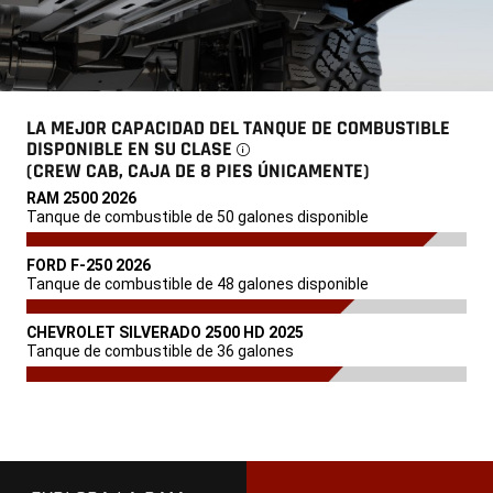
libras
disponible,
exclusivo
en
su
clase
Cabrestante WARN
®
LA MEJOR CAPACIDAD DEL TANQUE DE COMBUSTIBLE
DISPONIBLE EN SU CLASE
DISCLOSURE
(CREW CAB, CAJA DE 8 PIES ÚNICAMENTE)
,
RAM 2500 2026
,
Tanque de combustible de 50 galones disponible
,
,
FORD F-250 2026
,
Tanque de combustible de 48 galones disponible
,
,
CHEVROLET SILVERADO 2500 HD 2025
,
Tanque de combustible de 36 galones
,
,