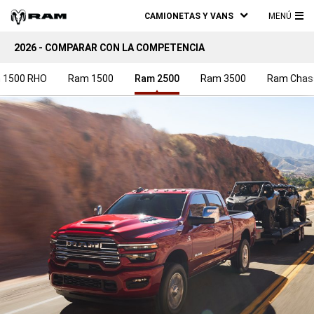
CAMIONETAS Y VANS
MENÚ
ME
2026 - COMPARAR CON LA COMPETENCIA
PRI
 1500 RHO
Ram 1500
Ram 2500
Ram 3500
Ram Chas