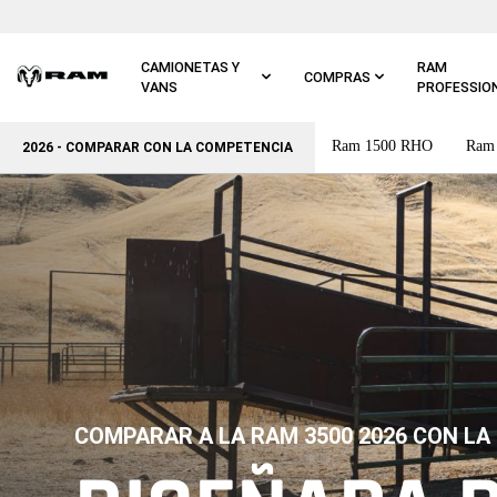
Ir al
contenido
principal
CAMIONETAS Y
RAM
COMPRAS
VANS
PROFESSIO
Ram 1500 RHO
Ram
Ir a
2026 - COMPARAR CON LA COMPETENCIA
navegación
principal
COMPARAR A LA RAM 3500 2026 CON L
,