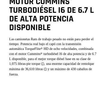
MOTOR CUMMINS
®
TURBODIÉSEL I6 DE 6.7 L
DE ALTA POTENCIA
DISPONIBLE
Las camionetas Ram de trabajo pesado no están para perder el
tiempo. Potencia real bajo el capó con la transmisión
automática TorqueFlite
HD de ocho velocidades, combinada
®
con el motor Cummins
turbodiésel I6 de alta potencia y de 6.7
®
L disponible, para el mejor torque diésel base en su clase de
1,075 libras-pie
torque
,
una enorme capacidad de remolque
Disclosure
máxima de 36,610 libras
y un máximo de 430 caballos de
Disclosure
fuerza.