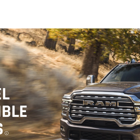
EL
IBLE
S