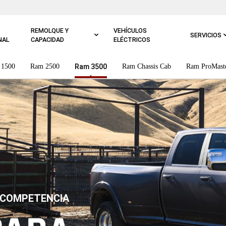
REMOLQUE Y
VEHÍCULOS
SERVICIOS
NAL
CAPACIDAD
ELÉCTRICOS
 1500
Ram 2500
Ram 3500
Ram Chassis Cab
Ram ProMast
A COMPETENCIA