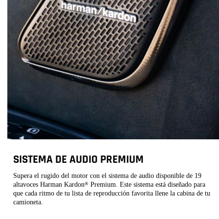
SISTEMA DE AUDIO PREMIUM
Supera el rugido del motor con el sistema de audio disponible de 19
altavoces Harman Kardon
Premium.​​​​​​​ Este sistema está diseñado para
®
que cada ritmo de tu lista de reproducción favorita llene la cabina de tu
camioneta.