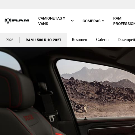
Ir al
contenido
principal
CAMIONETAS Y
RAM
COMPRAS
VANS
PROFESSIO
Resumen
Galería
Desempeñ
Ir a
2026
RAM 1500 RHO 2027
navegación
principal