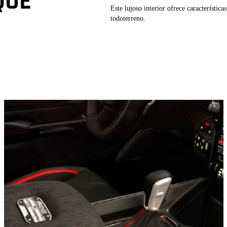
QUE
Este lujoso interior ofrece característi
todoterreno.