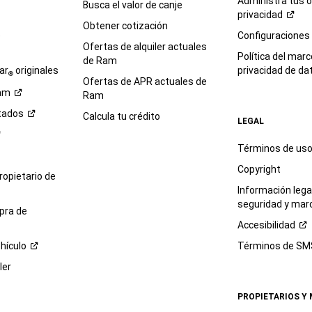
Administra tus 
Busca el valor de canje
privacidad
Obtener cotización
e
Configuraciones
Ofertas de alquiler actuales
Política del marc
de Ram
ar
originales
privacidad de
da
®
Ofertas de APR actuales de
am
Ram
tados
Calcula tu crédito
LEGAL
Términos de us
Copyright
propietario de
Información legal
seguridad y mar
pra de
Accesibilidad
hículo
Términos de
SM
ler
PROPIETARIOS Y