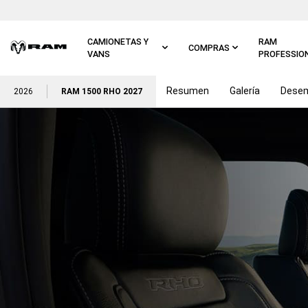
Ir al
contenido
principal
CAMIONETAS Y
RAM
COMPRAS
VANS
PROFESSIO
Resumen
Galería
Dese
Ir a
2026
RAM 1500 RHO 2027
navegación
principal