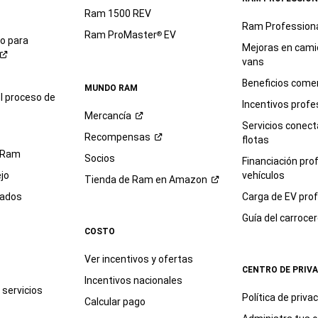
Ram 1500 REV
Ram Profession
Ram ProMaster
EV
®
io para
Mejoras en cami
vans
Beneficios comer
MUNDO RAM
l proceso de
Incentivos profe
Mercancía
Servicios conec
Recompensas
flotas
 Ram
Socios
Financiación pro
jo
vehículos
Tienda de Ram en
Amazon
sados
Carga de EV prof
Guía del
carroce
COSTO
Ver incentivos y ofertas
CENTRO DE PRIV
Incentivos nacionales
servicios
Política de
priva
Calcular pago