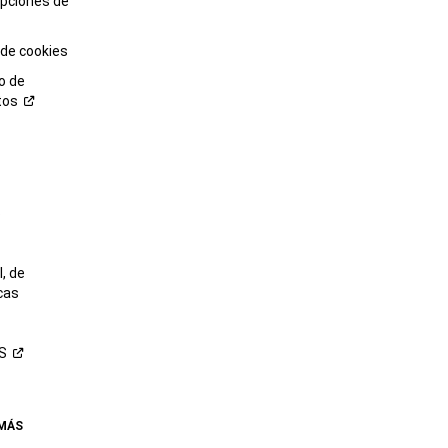
opciones de
 de cookies
o de
tos
o
, de
cas
S
 MÁS