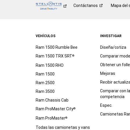
Contáctanos
Mapa del s
VEHÍCULOS
INVESTIGAR
Ram 1500 Rumble Bee
Diseña/cotiza
Ram 1500 TRX SRT
Comparar mode
®
Obtener un foll
Ram 1500 RHO
Mejoras
Ram 1500
Recibir actualiz
Ram 2500
Comparar con l
Ram 3500
competencia
Ram Chassis Cab
Espec.
Ram ProMaster City
®
Camionetas R
Ram ProMaster
®
Todas las camionetas y vans