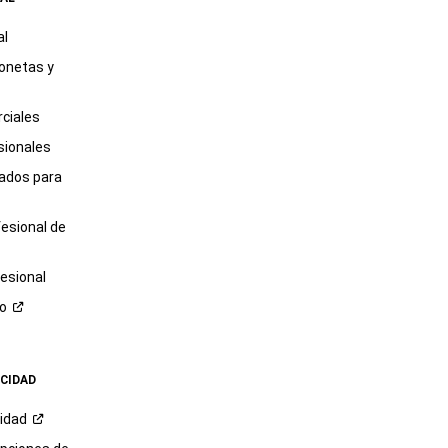
al
onetas y
ciales
sionales
tados para
fesional de
esional
ro
ACIDAD
cidad