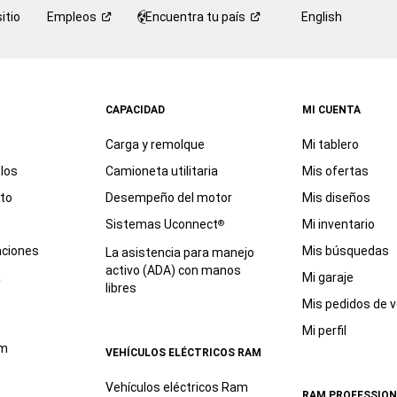
itio
Empleos
Encuentra tu
país
English
CAPACIDAD
MI CUENTA
Carga y remolque
Mi tablero
los
Camioneta utilitaria
Mis ofertas
eto
Desempeño del motor
Mis diseños
Sistemas Uconnect
Mi inventario
®
aciones
Mis búsquedas
La asistencia para manejo
activo (ADA) con manos
a
Mi garaje
libres
Mis pedidos de v
Mi perfil
am
VEHÍCULOS ELÉCTRICOS RAM
Vehículos eléctricos Ram
RAM PROFESSION