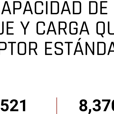
APACIDAD DE
E Y CARGA QU
PTOR ESTÁND
521
8,37
8370
LB
DE
CAPACIDAD
DE