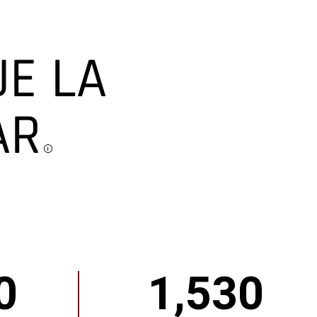
E LA
AR
Disclosure
0
1,530
1530
LB
DE
CAPACIDAD
DE