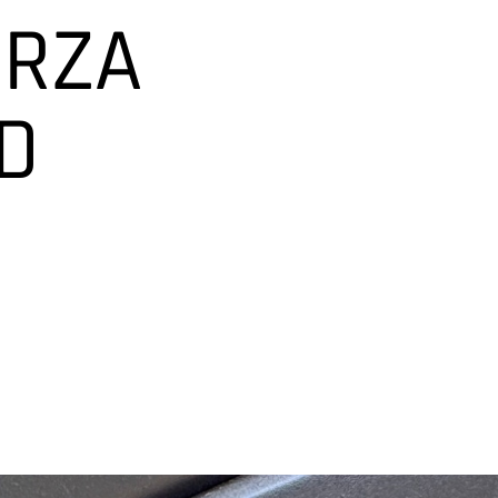
ERZA
D